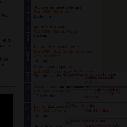
ur
Journée en base de loisirs
8
Été 2026 - Buthiers
 est
En famille
août
Journée à la mer
9
Été 2026 - Berck Plage
Famille
août
lleurs,
ore la
Les rendez-vous du parc
11
Été 2026 - Esplanade du Siècle
des Lumières
août
ibles
Tout public
voit
Soirée jeux au jardin
11
Été 2026 - Jardin partagé Curie
Tout public, dès 7 ans
août
Soutien au peuple
ukrainien
Animation autour du basketball
12
Été 2026 - Île au cointre
Inscription au registre
14 à 18 ans
août
canicule
Les rendez-vous du potager
14
Portail familles
Été 2026 - Jardin partagé Curie
Tout public
août
Jeux de société
Actes dématérialisés