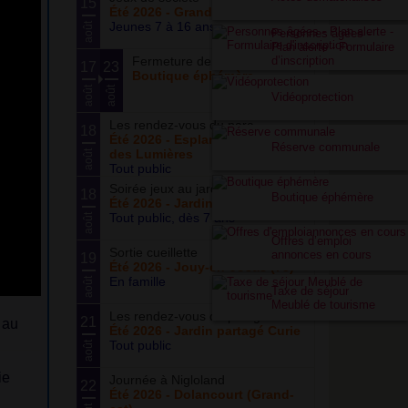
15
Été 2026 - Grand ensemble
Jeunes 7 à 16 ans
août
Personnes âgées -
Plan alerte - Formulaire
Fermeture de la boutique
d’inscription
17
23
Boutique éphémère
août
août
Vidéoprotection
Les rendez-vous du parc
18
Été 2026 - Esplanade du Siècle
Réserve communale
des Lumières
août
Tout public
Soirée jeux au jardin
18
Boutique éphémère
Été 2026 - Jardin partagé Curie
Tout public, dès 7 ans
août
Offres d’emploi
Sortie cueillette
annonces en cours
19
Été 2026 - Jouy-en-Josas (78)
En famille
août
Taxe de séjour
Meublé de tourisme
Les rendez-vous du potager
21
 au
Été 2026 - Jardin partagé Curie
Tout public
août
ie
Journée à Nigloland
22
Été 2026 - Dolancourt (Grand-