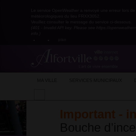
Visitez
Visitez
Visitez
Visitez
Visitez
Consultez
Visitez
la
le
le
la
la
les
Le service OpenWeather a renvoyé une erreur lors de l
la
page
compte
compte
chaîne
chaîne
flux
météorologiques du lieu FRXX3052.
page
Facebook
Pinterest
Instagram
youtube
Dailymotion
RSS
Veuillez consulter le message du service ci-dessous.
X
de
de
de
de
de
de
(401 - Invalid API key. Please see https://openweathe
:
la
la
la
la
la
la
info.)
compte
mairie
mairie
mairie
mairie
mairie
mairie
plan
anciennement
d'Alfortville
d'Alfortville
d'Alfortville
d'Alfortville
d'Alfortville
d'Alfortville
twitter
de
la
Mairie
d'Alfortville
Accueil
Actualités
Actualités de la ville
MA VILLE
SERVICES MUNICIPAUX
Effectuer
une
recherche
Important - i
sur
le
site
Bouche d’ince