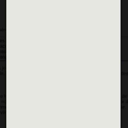
bérer des geysers d’eau, c’est :
tres d’eau perdus
’accidents sur la voie publique.
ention des pompiers en cas d’incendie
kings,
équipements électriques, commerces…
s jours donne envie de se balader et de
lle, comme les prochaines flâneries historiques ou la reprise de
de fortes chaleurs, il est vivement recommandé de s’hydrater, de
,
nous avons malheureusement dû constater la recrudescence d
amment l’utilisation et l’ouverture abusive des bornes à incendie
,
 véritable fontaine géante.