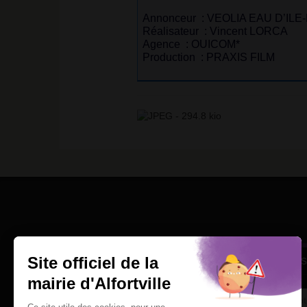
Annonceur
: VEOLIA EAU D’ILE
Réalisateur
: Vincent LORCA
Agence
: OUICOM*
Production
: PRAXIS FILM
Une question
Ins
Contactez nous par courriel