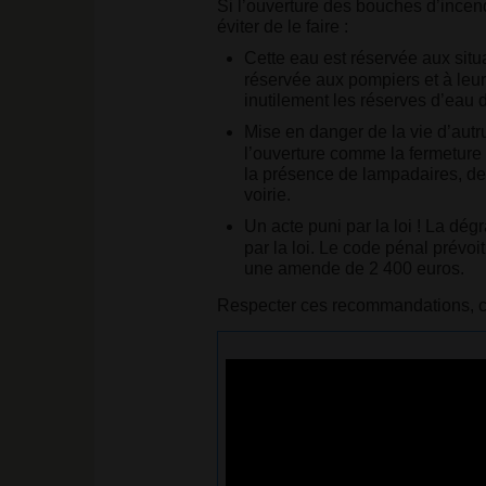
Si l’ouverture des bouches d’incend
Facebook
éviter de le faire :
Cette eau est réservée aux situ
réservée aux pompiers et à leur
inutilement les réserves d’eau de
Mise en danger de la vie d’autr
l’ouverture comme la fermeture 
la présence de lampadaires, de l
voirie.
Un acte puni par la loi
! La dégr
par la loi. Le code pénal prévoi
une amende de 2 400 euros.
Respecter ces recommandations, c’es