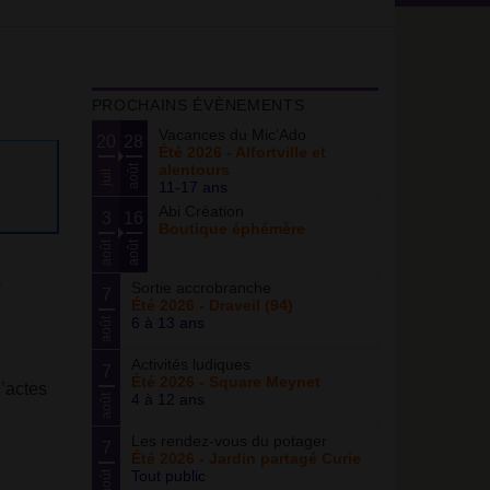
PROCHAINS ÉVÈNEMENTS
Vacances du Mic’Ado
20
28
Été 2026 - Alfortville et
alentours
août
juil.
11-17 ans
Abi Création
3
16
Boutique éphémère
août
août
s
Sortie accrobranche
7
Été 2026 - Draveil (94)
6 à 13 ans
août
Activités ludiques
7
Été 2026 - Square Meynet
’actes
4 à 12 ans
août
Les rendez-vous du potager
7
Été 2026 - Jardin partagé Curie
Tout public
août