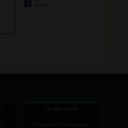
est)
août
Famille
e
La ville recrute
d
Consulter les offres d'emplois
LLE