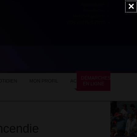
×
Accessibilité
Newsletter
Marchés publics
NOS AUTRES SITES
DÉMARCHES
TIDIEN
MON PROFIL
ACTUALITÉS
EN LIGNE
ncendie