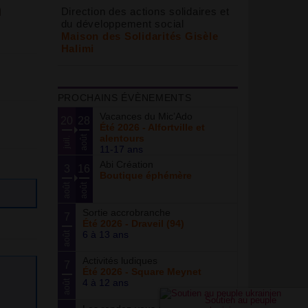
n
Direction des actions solidaires et
du développement social
Maison des Solidarités Gisèle
Halimi
PROCHAINS ÉVÈNEMENTS
Vacances du Mic’Ado
20
28
Été 2026 - Alfortville et
alentours
août
juil.
11-17 ans
Abi Création
3
16
Boutique éphémère
août
août
Sortie accrobranche
7
Été 2026 - Draveil (94)
6 à 13 ans
août
Activités ludiques
7
Été 2026 - Square Meynet
4 à 12 ans
août
Soutien au peuple