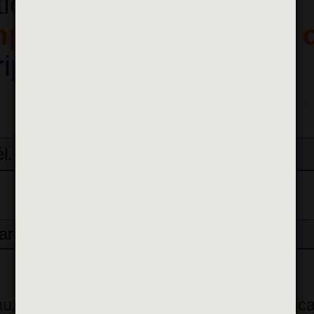
tionnels
mplir pour les épisodes 
ription à retourner
él. : 01 58 73 28 35/44
arger le document au format PDF
on aux personnes âgées et personnes handic