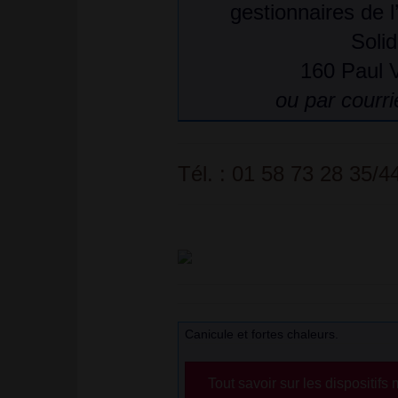
gestionnaires de 
</strong>
Facebook
<br/>'
Solid
sur
Facebook
160 Paul V
ou par courrie
Tél. : 01 58 73 28 35/4
Canicule et fortes chaleurs.
Tout savoir sur les dispositifs 