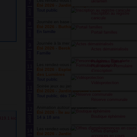
Les rendez-vous du potager
ukrainien
7
Été 2026 - Jardin partagé Curie
Tout public
août
Inscription au registre
canicule
Journée en base de loisirs
8
Été 2026 - Buthiers
En famille
août
Portail familles
Journée à la mer
9
Été 2026 - Berck Plage
Actes dématérialisés
Famille
août
Personnes âgées -
Les rendez-vous du parc
Plan alerte - Formulaire
11
Été 2026 - Esplanade du Siècle
d’inscription
des Lumières
août
Tout public
Vidéoprotection
Soirée jeux au jardin
11
Été 2026 - Jardin partagé Curie
Tout public, dès 7 ans
août
Réserve communale
Animation autour du basketball
12
Été 2026 - Île au cointre
Boutique éphémère
14 à 18 ans
août
Les rendez-vous du potager
14
Offres d’emploi
Été 2026 - Jardin partagé Curie
annonces en cours