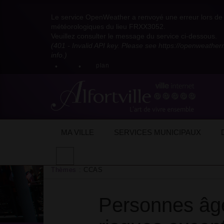
Visitez
Visitez
Visitez
Visitez
Visitez
Consultez
Visitez
la
le
le
la
la
les
Le service OpenWeather a renvoyé une erreur lors de l
la
page
compte
compte
chaîne
chaîne
flux
météorologiques du lieu FRXX3052.
page
Facebook
Pinterest
Instagram
youtube
Dailymotion
RSS
Veuillez consulter le message du service ci-dessous.
X
de
de
de
de
de
de
(401 - Invalid API key. Please see https://openweathe
:
la
la
la
la
la
la
info.)
compte
mairie
mairie
mairie
mairie
mairie
mairie
plan
anciennement
d'Alfortville
d'Alfortville
d'Alfortville
d'Alfortville
d'Alfortville
d'Alfortville
twitter
de
la
Mairie
d'Alfortville
MA VILLE
SERVICES MUNICIPAUX
Accueil
Actualités
Actualités de la ville
Effectuer
une
Thèmes :
CCAS
recherche
sur
le
Personnes âg
site