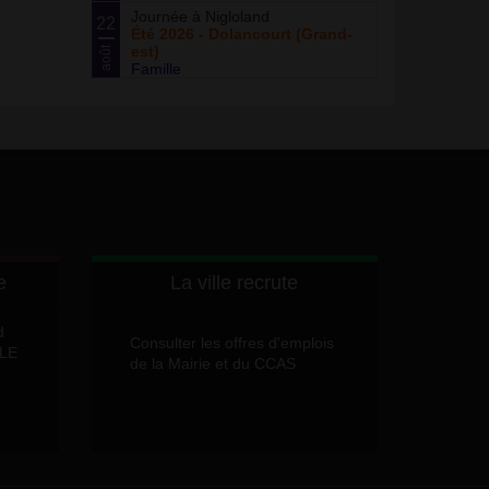
Journée à Nigloland
22
Été 2026 - Dolancourt (Grand-
est)
août
Famille
e
La ville recrute
d
Consulter les offres d'emplois
LLE
de la Mairie et du CCAS