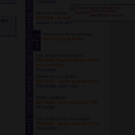
Tout public
août
Taxe de séjour
Jeux de société
15
Meublé de tourisme
Été 2026 - Grand ensemble
 des
Jeunes 7 à 16 ans
août
Fermeture de la boutique
17
23
Boutique éphémère
août
août
Les rendez-vous du parc
18
Été 2026 - Esplanade du Siècle
des Lumières
août
Tout public
Soirée jeux au jardin
18
Été 2026 - Jardin partagé Curie
Tout public, dès 7 ans
août
Sortie cueillette
19
Été 2026 - Jouy-en-Josas (78)
En famille
août
Les rendez-vous du potager
21
Été 2026 - Jardin partagé Curie
Tout public
août