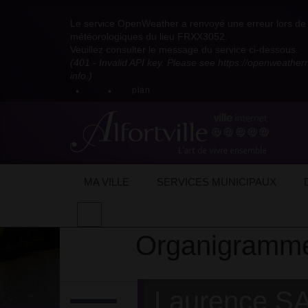
Visitez
Visitez
Visitez
Visitez
Visitez
Consultez
Visitez
la
le
le
la
la
les
Le service OpenWeather a renvoyé une erreur lors de l
la
page
compte
compte
chaîne
chaîne
flux
météorologiques du lieu FRXX3052.
page
Facebook
Pinterest
Instagram
youtube
Dailymotion
RSS
Veuillez consulter le message du service ci-dessous.
X
de
de
de
de
de
de
(401 - Invalid API key. Please see https://openweathe
:
la
la
la
la
la
la
info.)
compte
mairie
mairie
mairie
mairie
mairie
mairie
plan
anciennement
d'Alfortville
d'Alfortville
d'Alfortville
d'Alfortville
d'Alfortville
d'Alfortville
twitter
de
la
Mairie
d'Alfortville
Accueil
Ma ville
Organigramme des ser
MA VILLE
SERVICES MUNICIPAUX
Effectuer
une
Organigramme
recherche
sur
le
site
Laurence 