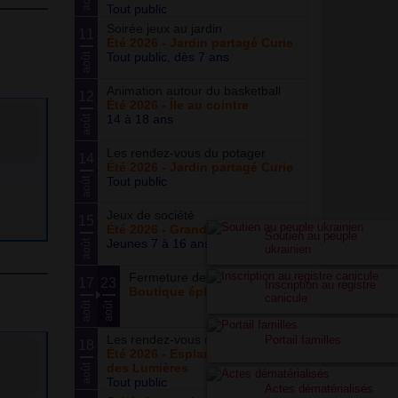
Tout public
Soirée jeux au jardin
11
Été 2026 - Jardin partagé Curie
Tout public, dès 7 ans
août
Animation autour du basketball
12
Été 2026 - Île au cointre
14 à 18 ans
août
Les rendez-vous du potager
14
Été 2026 - Jardin partagé Curie
Tout public
août
Jeux de société
15
Été 2026 - Grand ensemble
Soutien au peuple
Jeunes 7 à 16 ans
août
ukrainien
Fermeture de la boutique
17
23
Inscription au registre
Boutique éphémère
canicule
août
août
Les rendez-vous du parc
Portail familles
18
Été 2026 - Esplanade du Siècle
des Lumières
août
Tout public
Actes dématérialisés