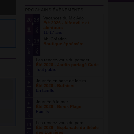
PROCHAINS ÉVÈNEMENTS
Vacances du Mic’Ado
20
28
Été 2026 - Alfortville et
alentours
août
juil.
11-17 ans
Abi Création
3
16
Boutique éphémère
août
août
Les rendez-vous du potager
7
Été 2026 - Jardin partagé Curie
Tout public
août
Journée en base de loisirs
8
Été 2026 - Buthiers
En famille
août
Journée à la mer
9
Été 2026 - Berck Plage
Famille
août
Les rendez-vous du parc
11
Été 2026 - Esplanade du Siècle
des Lumières
août