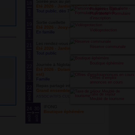
Soirée jeux au jardin
18
Été 2026 - Jardin partagé Curie
Personnes âgées -
Tout public, dès 7 ans
août
Plan alerte - Formulaire
d’inscription
Sortie cueillette
19
Été 2026 - Jouy-en-Josas (78)
Vidéoprotection
En famille
août
Les rendez-vous du potager
21
Réserve communale
Été 2026 - Jardin partagé Curie
Tout public
août
Boutique éphémère
Journée à Nigloland
22
Été 2026 - Dolancourt (Grand-
est)
août
Offres d’emploi
Famille
annonces en cours
Repas partagé interculturel
22
Grand ensemble
Taxe de séjour
août
ASSOCIATIFS CULTURE
Meublé de tourisme
IFONG
24
30
Boutique éphémère
août
août