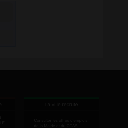
e
La ville recrute
d
Consulter les offres d'emplois
LLE
de la Mairie et du CCAS