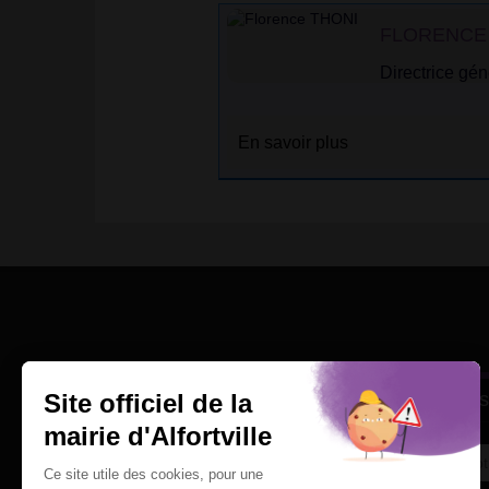
FLORENCE
Directrice gé
En savoir plus
Une question
Ins
Contactez nous par courriel
Suivez-nous sur X