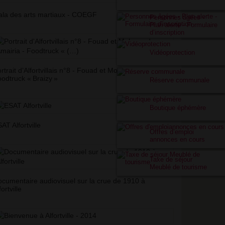
la des arts martiaux - COEGF
Personnes âgées -
Plan alerte - Formulaire
d’inscription
Vidéoprotection
rtrait d’Alfortvillais n°8 - Fouad et Mohamed Amairia -
odtruck «
Braizy
»
Réserve communale
Boutique éphémère
AT Alfortville
Offres d’emploi
annonces en cours
Taxe de séjour
Meublé de tourisme
cumentaire audiovisuel sur la crue de 1910 à
fortville