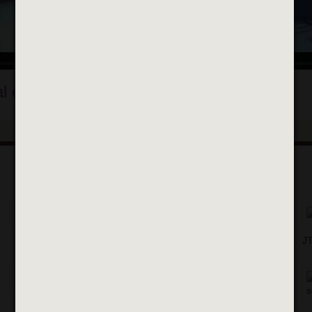
 en ville - 30 mars 2023
LES VIDÉOS
JT des Aînés, résidence MAPA, Épisode 1
JT
Comment lutter contre le coronavirus
?