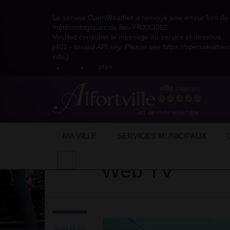
Visitez
Visitez
Visitez
Visitez
Visitez
Consultez
Visitez
la
le
le
la
la
les
Le service OpenWeather a renvoyé une erreur lors de l
la
page
compte
compte
chaîne
chaîne
flux
météorologiques du lieu FRXX3052.
page
Facebook
Pinterest
Instagram
youtube
Dailymotion
RSS
Veuillez consulter le message du service ci-dessous.
X
de
de
de
de
de
de
(401 - Invalid API key. Please see https://openweathe
:
la
la
la
la
la
la
info.)
compte
mairie
mairie
mairie
mairie
mairie
mairie
plan
anciennement
d'Alfortville
d'Alfortville
d'Alfortville
d'Alfortville
d'Alfortville
d'Alfortville
twitter
de
la
Mairie
d'Alfortville
Accueil
Actualités
Web TV
MA VILLE
SERVICES MUNICIPAUX
Effectuer
Web TV
une
recherche
sur
le
site