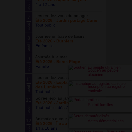
4 à 12 ans
août
Les rendez-vous du potager
7
Été 2026 - Jardin partagé Curie
Tout public
août
Journée en base de loisirs
8
Été 2026 - Buthiers
En famille
août
Journée à la mer
9
Été 2026 - Berck Plage
Famille
août
Soutien au peuple
ukrainien
Les rendez-vous du parc
11
Été 2026 - Esplanade du Siècle
Inscription au registre
des Lumières
août
canicule
Tout public
Soirée jeux au jardin
11
Été 2026 - Jardin partagé Curie
Portail familles
Tout public, dès 7 ans
août
Animation autour du basketball
12
Actes dématérialisés
Été 2026 - Île au cointre
14 à 18 ans
août