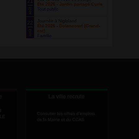
21
Été 2026 - Jardin partagé Curie
Tout public
août
Journée à Nigloland
22
Été 2026 - Dolancourt (Grand-
est)
août
Famille
e
La ville recrute
d
Consulter les offres d'emplois
LLE
de la Mairie et du CCAS