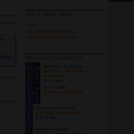
SUR LE MÊME THÈME
Santé
vaccinations gratuites
CMS Grand ensemble
ez-
uprès
PROCHAINS ÉVÈNEMENTS
Vacances du Mic’Ado
20
28
Été 2026 - Alfortville et
alentours
août
juil.
11-17 ans
Abi Création
3
16
Boutique éphémère
août
août
Sortie accrobranche
7
Été 2026 - Draveil (94)
6 à 13 ans
août
Activités ludiques
7
Été 2026 - Square Meynet