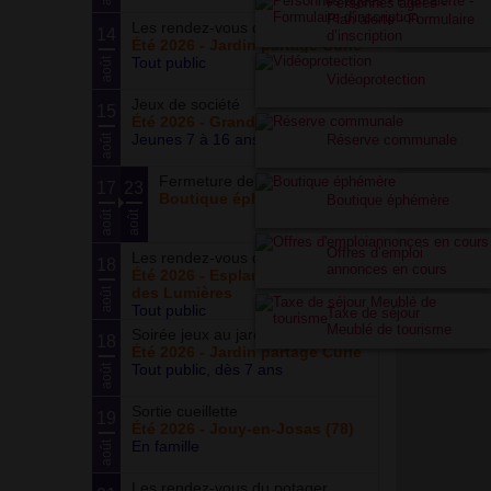
Personnes âgées -
Plan alerte - Formulaire
Les rendez-vous du potager
14
d’inscription
Été 2026 - Jardin partagé Curie
Tout public
août
Vidéoprotection
Jeux de société
15
Été 2026 - Grand ensemble
Jeunes 7 à 16 ans
Réserve communale
août
Fermeture de la boutique
17
23
Boutique éphémère
Boutique éphémère
août
août
Offres d’emploi
Les rendez-vous du parc
18
annonces en cours
Été 2026 - Esplanade du Siècle
des Lumières
août
Tout public
Taxe de séjour
Meublé de tourisme
Soirée jeux au jardin
18
Été 2026 - Jardin partagé Curie
Tout public, dès 7 ans
août
Sortie cueillette
19
Été 2026 - Jouy-en-Josas (78)
En famille
août
Les rendez-vous du potager