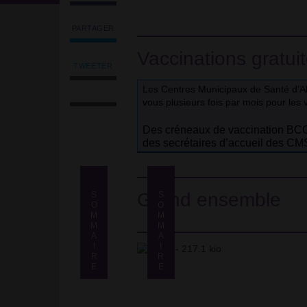
PARTAGER
Partager
Vaccinations gratu
l'article
'Les
TWEETER
Tweeter
vaccinations
Imprimer
Les Centres Municipaux de Santé d’Alf
l'article
gratuites'
l'article
vous plusieurs fois par mois pour les v
'Les
sur
Envoyer
vaccinations
Facebook
l'article
Des créneaux de vaccination BCG 
gratuites'
par
des secrétaires d’accueil des CM
sur
email
Facebook
Vaccinations
gratuites -
Grand ensemble
Vaccinations
S
S
Campagne
gratuites -
O
O
2026
Campagne
M
M
2026
M
M
A
A
Grand
ensemble
I
I
Grand
ensemble
R
R
E
E