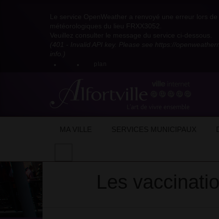
Visitez
Visitez
Visitez
Visitez
Visitez
Consultez
Visitez
la
le
le
la
la
les
Le service OpenWeather a renvoyé une erreur lors de l
la
page
compte
compte
chaîne
chaîne
flux
météorologiques du lieu FRXX3052.
page
Facebook
Pinterest
Instagram
youtube
Dailymotion
RSS
Veuillez consulter le message du service ci-dessous.
X
de
de
de
de
de
de
(401 - Invalid API key. Please see https://openweathe
:
la
la
la
la
la
la
info.)
compte
mairie
mairie
mairie
mairie
mairie
mairie
plan
anciennement
d'Alfortville
d'Alfortville
d'Alfortville
d'Alfortville
d'Alfortville
d'Alfortville
twitter
de
la
Mairie
d'Alfortville
Accueil
Actualités
Actualités de la ville
MA VILLE
SERVICES MUNICIPAUX
Thèmes :
CMS-Grand-ensemble
Effectuer
une
recherche
Les vaccinatio
sur
le
site