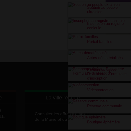
Soutien au peuple
ukrainien
Inscription au registre
canicule
Portail familles
Actes dématérialisés
Personnes âgées -
Plan alerte - Formulaire
d’inscription
Vidéoprotection
e
La ville recrute
Réserve communale
d
Consulter les offres d'emplois
LLE
de la Mairie et du CCAS
Boutique éphémère