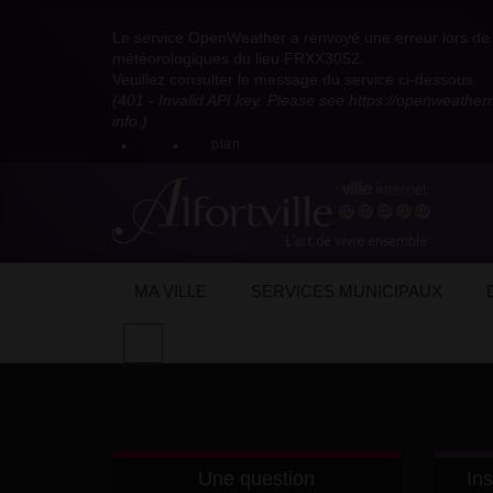
Visitez
Visitez
Visitez
Visitez
Visitez
Consultez
Visitez
la
le
le
la
la
les
Le service OpenWeather a renvoyé une erreur lors de l
la
page
compte
compte
chaîne
chaîne
flux
météorologiques du lieu FRXX3052.
page
Facebook
Pinterest
Instagram
youtube
Dailymotion
RSS
Veuillez consulter le message du service ci-dessous.
X
de
de
de
de
de
de
(401 - Invalid API key. Please see https://openweathe
:
la
la
la
la
la
la
info.)
compte
mairie
mairie
mairie
mairie
mairie
mairie
plan
anciennement
d'Alfortville
d'Alfortville
d'Alfortville
d'Alfortville
d'Alfortville
d'Alfortville
twitter
de
la
Mairie
d'Alfortville
Accueil
Actualités
Evénements
Les d
MA VILLE
SERVICES MUNICIPAUX
Effectuer
une
recherche
sur
le
site
Une question
Ins