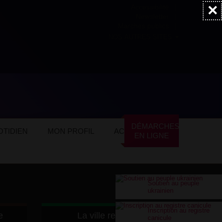
×
Accessibilité
Newsletter
Marchés publics
NOS AUTRES SITES
DÉMARCHES
TIDIEN
MON PROFIL
ACTUALITÉS
EN LIGNE
Soutien au peuple
ukrainien
Inscription au registre
e
La ville recrute
canicule