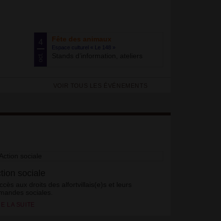
Fête des animaux
4
Espace culturel «
Le 148
»
Stands d’information, ateliers
oct.
VOIR TOUS LES ÉVÉNEMENTS
tion sociale
ccès aux droits des alfortvillais(e)s et leurs
mandes sociales.
RE LA SUITE