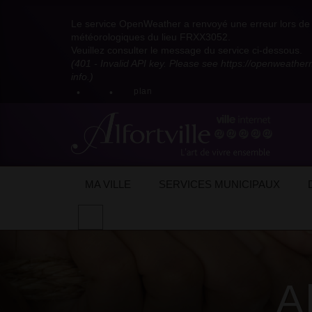
Visitez
Visitez
Visitez
Visitez
Visitez
Consultez
Visitez
la
le
le
la
la
les
Le service OpenWeather a renvoyé une erreur lors de l
la
page
compte
compte
chaîne
chaîne
flux
météorologiques du lieu FRXX3052.
page
Facebook
Pinterest
Instagram
youtube
Dailymotion
RSS
Veuillez consulter le message du service ci-dessous.
X
de
de
de
de
de
de
(401 - Invalid API key. Please see https://openweathe
:
la
la
la
la
la
la
info.)
compte
mairie
mairie
mairie
mairie
mairie
mairie
plan
anciennement
d'Alfortville
d'Alfortville
d'Alfortville
d'Alfortville
d'Alfortville
d'Alfortville
twitter
de
la
Mairie
d'Alfortville
MA VILLE
SERVICES MUNICIPAUX
Effectuer
une
recherche
sur
le
site
A