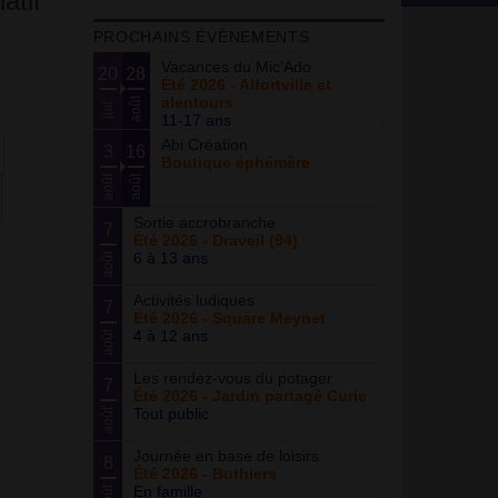
atif
PROCHAINS ÉVÈNEMENTS
Vacances du Mic’Ado
20
28
Été 2026 - Alfortville et
alentours
août
juil.
11-17 ans
Abi Création
3
16
Boutique éphémère
août
août
Sortie accrobranche
7
Été 2026 - Draveil (94)
6 à 13 ans
août
Activités ludiques
7
Été 2026 - Square Meynet
4 à 12 ans
août
Les rendez-vous du potager
7
Été 2026 - Jardin partagé Curie
Tout public
août
Journée en base de loisirs
8
Été 2026 - Buthiers
En famille
août