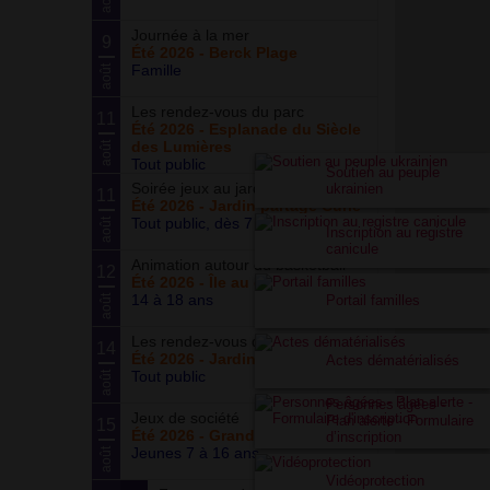
Journée à la mer
9
Été 2026 - Berck Plage
Famille
août
Les rendez-vous du parc
11
Été 2026 - Esplanade du Siècle
des Lumières
août
Tout public
Soutien au peuple
Soirée jeux au jardin
ukrainien
11
Été 2026 - Jardin partagé Curie
Tout public, dès 7 ans
août
Inscription au registre
canicule
Animation autour du basketball
12
Été 2026 - Île au cointre
14 à 18 ans
Portail familles
août
Les rendez-vous du potager
14
Été 2026 - Jardin partagé Curie
Actes dématérialisés
Tout public
août
Personnes âgées -
Jeux de société
Plan alerte - Formulaire
15
Été 2026 - Grand ensemble
d’inscription
Jeunes 7 à 16 ans
août
Vidéoprotection