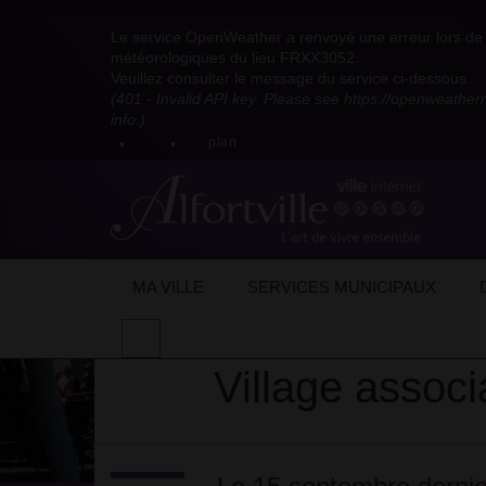
Visitez
Visitez
Visitez
Visitez
Visitez
Consultez
Visitez
la
le
le
la
la
les
Le service OpenWeather a renvoyé une erreur lors de l
la
page
compte
compte
chaîne
chaîne
flux
météorologiques du lieu FRXX3052.
page
Facebook
Pinterest
Instagram
youtube
Dailymotion
RSS
Veuillez consulter le message du service ci-dessous.
X
de
de
de
de
de
de
(401 - Invalid API key. Please see https://openweathe
:
la
la
la
la
la
la
info.)
compte
mairie
mairie
mairie
mairie
mairie
mairie
plan
anciennement
d'Alfortville
d'Alfortville
d'Alfortville
d'Alfortville
d'Alfortville
d'Alfortville
twitter
de
la
Mairie
d'Alfortville
Accueil
Actualités
Sur nos réseaux
V
MA VILLE
SERVICES MUNICIPAUX
Effectuer
une
Village associa
recherche
sur
le
site