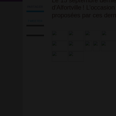
Le 15 septembre dernier 
d’Alfortville
! L’occasion
PARTAGER
Partager
proposées par ces dern
l'article
'Village
TWEETER
Tweeter
associatif'
Imprimer
l'article
sur
l'article
'Village
Facebook
Envoyer
associatif'
l'article
sur
par
Facebook
email