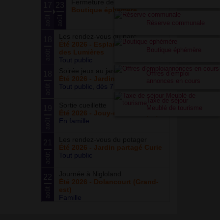
Fermeture de la boutique
17
23
Boutique éphémère
août
août
Réserve communale
Les rendez-vous du parc
18
Été 2026 - Esplanade du Siècle
Boutique éphémère
des Lumières
août
Tout public
Soirée jeux au jardin
18
Offres d’emploi
Été 2026 - Jardin partagé Curie
annonces en cours
Tout public, dès 7 ans
août
Taxe de séjour
Sortie cueillette
19
Meublé de tourisme
Été 2026 - Jouy-en-Josas (78)
En famille
août
Les rendez-vous du potager
21
Été 2026 - Jardin partagé Curie
Tout public
août
Journée à Nigloland
22
Été 2026 - Dolancourt (Grand-
est)
août
Famille