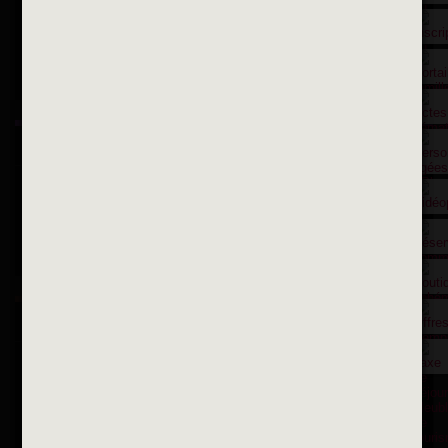
Suivez-nous sur X
Suivez-nous sur Facebook
Suivez-nous sur Instagram
Inscription à la newsletter
OK
Toutes les newsletters
Se rendre à la mairie
Place François-Mitterrand
BP 75 - 94142 ALFORTVILLE Cedex
Tél. 01 58 73 29 00
Fax 01 43 78 94 37