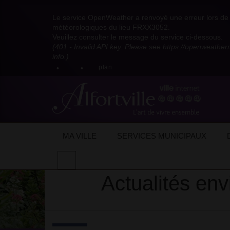
Visitez
Visitez
Visitez
Visitez
Visitez
Consultez
Visitez
la
le
le
la
la
les
Le service OpenWeather a renvoyé une erreur lors de l
la
page
compte
compte
chaîne
chaîne
flux
météorologiques du lieu FRXX3052.
page
Facebook
Pinterest
Instagram
youtube
Dailymotion
RSS
Veuillez consulter le message du service ci-dessous.
X
de
de
de
de
de
de
(401 - Invalid API key. Please see https://openweathe
:
la
la
la
la
la
la
info.)
compte
mairie
mairie
mairie
mairie
mairie
mairie
plan
anciennement
d'Alfortville
d'Alfortville
d'Alfortville
d'Alfortville
d'Alfortville
d'Alfortville
twitter
de
la
Mairie
d'Alfortville
Accueil
Ma qualité de vie
Environnemen
MA VILLE
SERVICES MUNICIPAUX
Effectuer
une
Actualités en
recherche
sur
le
site