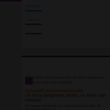
PARTAGER
Partager
l'article
'Actualités
TWEETER
Tweeter
environnementales'
Imprimer
l'article
sur
l'article
'Actualités
Facebook
Envoyer
environnementales'
l'article
sur
par
Facebook
email
Article
Actualité environnementale
Un arbre dangereux abattu, un arbre sain
replanté.
Un rapport établi par un cabinet privé en date du
20 janvier 2016 (…)