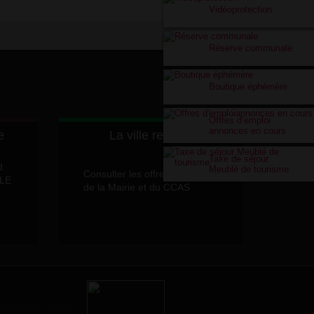
Vidéoprotection
Réserve communale
Boutique éphémère
Offres d’emploi
annonces en cours
e
La ville recrute
Taxe de séjour
d
Meublé de tourisme
Consulter les offres d'emplois
LLE
de la Mairie et du CCAS