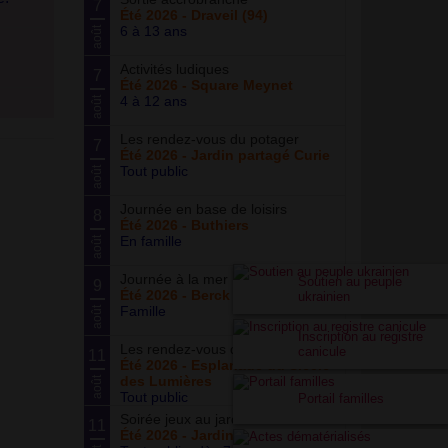
7
Été 2026 - Draveil (94)
6 à 13 ans
août
Activités ludiques
7
Été 2026 - Square Meynet
4 à 12 ans
août
Les rendez-vous du potager
7
Été 2026 - Jardin partagé Curie
Tout public
août
Journée en base de loisirs
8
Été 2026 - Buthiers
En famille
août
Journée à la mer
Soutien au peuple
9
Été 2026 - Berck Plage
ukrainien
Famille
août
Inscription au registre
Les rendez-vous du parc
canicule
11
Été 2026 - Esplanade du Siècle
des Lumières
août
Tout public
Portail familles
Soirée jeux au jardin
11
Été 2026 - Jardin partagé Curie