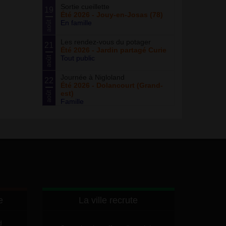
Sortie cueillette
19
Été 2026 - Jouy-en-Josas (78)
En famille
août
Les rendez-vous du potager
21
Été 2026 - Jardin partagé Curie
Tout public
août
Journée à Nigloland
22
Été 2026 - Dolancourt (Grand-
est)
août
Famille
e
La ville recrute
d