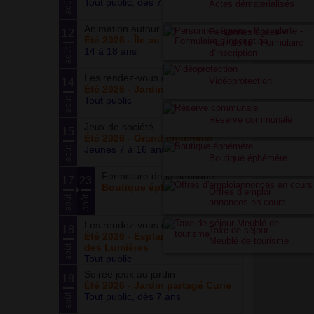
Tout public, dès 7 ans
août
Actes dématérialisés
Animation autour du basketball
Personnes âgées -
12
Été 2026 - Île au cointre
Plan alerte - Formulaire
14 à 18 ans
août
d’inscription
Les rendez-vous du potager
Vidéoprotection
14
Été 2026 - Jardin partagé Curie
Tout public
août
Réserve communale
Jeux de société
15
Été 2026 - Grand ensemble
Jeunes 7 à 16 ans
août
Boutique éphémère
Fermeture de la boutique
17
23
Boutique éphémère
Offres d’emploi
août
août
annonces en cours
Les rendez-vous du parc
18
Taxe de séjour
Été 2026 - Esplanade du Siècle
Meublé de tourisme
des Lumières
août
Tout public
Soirée jeux au jardin
18
Été 2026 - Jardin partagé Curie
Tout public, dès 7 ans
août