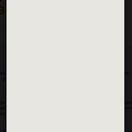
3-2024
nt les basiques de fitness à la danse sensuelle et dynamique.
e) gagner confiance en soi et lâcher prise dans une ambiance
pétition Fitness permet de rendre le cours accessible, ainsi qu
nse aisément tout en se dépensant. Pas de niveau, pas de pré
es danseuses et les sportives y trouveront leur compte.
licité, sans jugement, dans une ambiance chaleureuse et amical