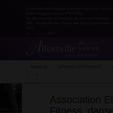
Visitez
Visitez
Visitez
Visitez
Visitez
Consultez
Visitez
la
le
le
la
la
les
Le service OpenWeather a renvoyé une erreur lors de l
la
page
compte
compte
chaîne
chaîne
flux
météorologiques du lieu FRXX3052.
page
Facebook
Pinterest
Instagram
youtube
Dailymotion
RSS
Veuillez consulter le message du service ci-dessous.
X
de
de
de
de
de
de
(401 - Invalid API key. Please see https://openweathe
:
la
la
la
la
la
la
info.)
compte
mairie
mairie
mairie
mairie
mairie
mairie
plan
anciennement
d'Alfortville
d'Alfortville
d'Alfortville
d'Alfortville
d'Alfortville
d'Alfortville
twitter
de
la
Mairie
d'Alfortville
MA VILLE
SERVICES MUNICIPAUX
Accueil
Actualités
Actualités de la ville
Effectuer
une
recherche
sur
Association E
le
site
Fitness, danse