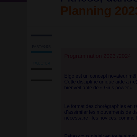
Planning 202
PARTAGER
Partager
Programmation 2023 /2024
l'article
'Association
TWEETER
Tweeter
Elgo
Imprimer
l'article
Latino
Elgo est un concept novateur mêla
l'article
'Association
<br/>
Cette discipline unique aide à (r
Envoyer
Elgo
<strong
bienveillante de «
Girls power
».
l'article
Latino
class="caractencadre2-
par
<br/>
spip
email
<strong
spip">
Le format des chorégraphies en ré
class="caractencadre2-
<strong>Fitness,
d’assimiler les mouvements de da
spip
danse
nécessaire : les novices, comme l
spip">
&
<strong>Fitness,
féminité</strong>
danse
</strong>
Faites-vous plaisir en toute simp