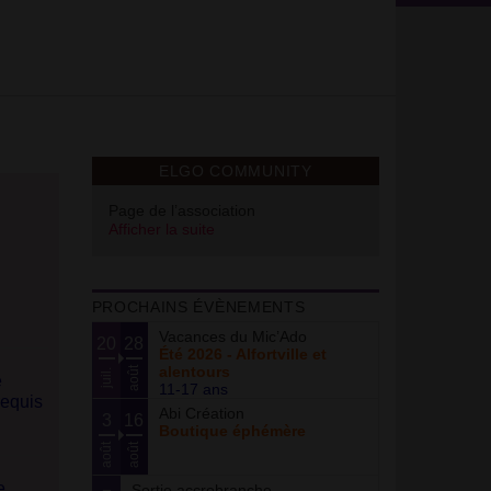
ELGO COMMUNITY
Page de l’association
Afficher la suite
PROCHAINS ÉVÈNEMENTS
Vacances du Mic’Ado
20
28
Été 2026 - Alfortville et
alentours
août
juil.
e
11-17 ans
requis
Abi Création
3
16
Boutique éphémère
août
août
e.
Sortie accrobranche