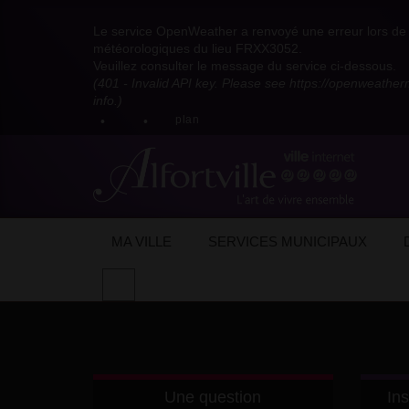
Visitez
Visitez
Visitez
Visitez
Visitez
Consultez
Visitez
la
le
le
la
la
les
Le service OpenWeather a renvoyé une erreur lors de l
la
page
compte
compte
chaîne
chaîne
flux
météorologiques du lieu FRXX3052.
page
Facebook
Pinterest
Instagram
youtube
Dailymotion
RSS
Veuillez consulter le message du service ci-dessous.
X
de
de
de
de
de
de
(401 - Invalid API key. Please see https://openweathe
:
la
la
la
la
la
la
info.)
compte
mairie
mairie
mairie
mairie
mairie
mairie
plan
anciennement
d'Alfortville
d'Alfortville
d'Alfortville
d'Alfortville
d'Alfortville
d'Alfortville
twitter
de
la
Mairie
d'Alfortville
Accueil
Actualités
Evénements
Cour
MA VILLE
SERVICES MUNICIPAUX
Effectuer
une
recherche
sur
le
site
Une question
Ins