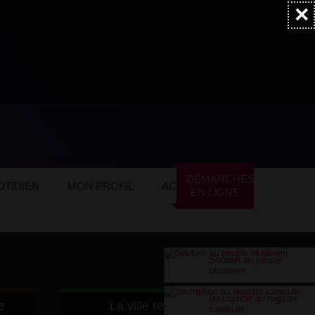
×
Accessibilité
Newsletter
Marchés publics
NOS AUTRES SITES
DÉMARCHES
TIDIEN
MON PROFIL
ACTUALITÉS
EN LIGNE
Soutien au peuple
ukrainien
Inscription au registre
e
La ville recrute
canicule