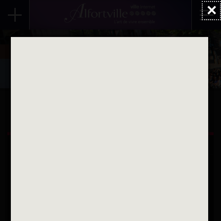
×
Accueil
Actualités
Evénements
Été 2025
ALFORTVILLE ET VOUS
Une question
Contactez nous par courriel
Suivez-nous sur X
Suivez-nous sur Facebook
Suivez-nous sur Instagram