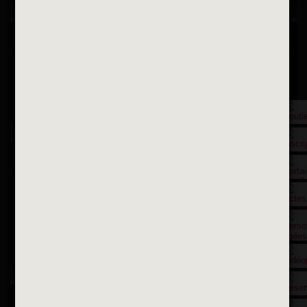
Inscription à la newsletter
OK
Toutes les newsletters
Se rendre à la mairie
Place François-Mitterrand
BP 75 - 94142 ALFORTVILLE Cedex
Tél. 01 58 73 29 00
Fax 01 43 78 94 37
Horaires d'ouvertures
La ville recrute