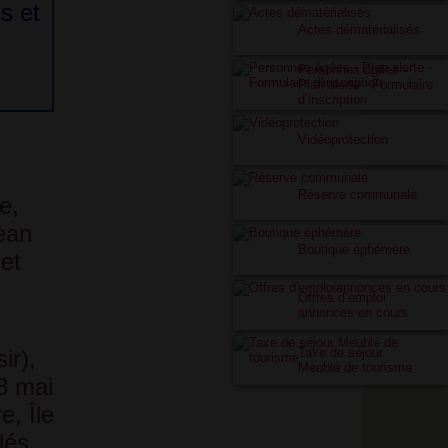
s et
Actes dématérialisés
Personnes âgées -
Plan alerte - Formulaire
d’inscription
Vidéoprotection
Réserve communale
e,
ean
Boutique éphémère
et
Offres d’emploi
annonces en cours
ir),
Taxe de séjour
Meublé de tourisme
 8 mai
e, Île
lés