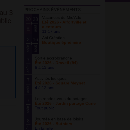
PROCHAINS ÉVÈNEMENTS
au 3
Vacances du Mic’Ado
blic
20
28
Été 2026 - Alfortville et
alentours
août
juil.
11-17 ans
Abi Création
3
16
Boutique éphémère
août
août
Sortie accrobranche
7
Été 2026 - Draveil (94)
6 à 13 ans
août
Activités ludiques
7
Été 2026 - Square Meynet
4 à 12 ans
août
Les rendez-vous du potager
7
Été 2026 - Jardin partagé Curie
Tout public
août
Journée en base de loisirs
8
Été 2026 - Buthiers
En famille
août