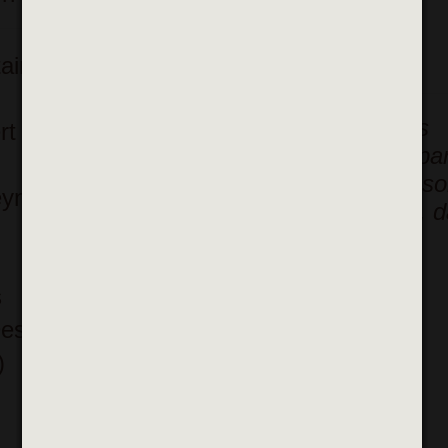
parc Saint-Pierre,
jardins Michel Derbois.
aines à
Deux brumisateurs mobiles
rt
supplémentaires pourront pa
ailleurs être installés au beso
eynet
aux abords d’équipements, 
le cadre d’évènements…
s
Descartes
)