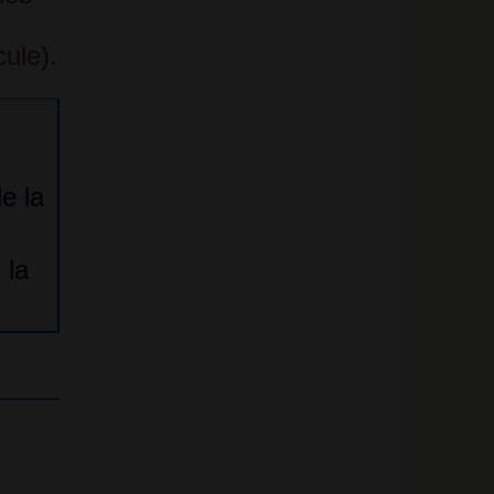
cule)
.
e la
 la
u