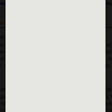
assin sportif, bassin ludique, espace fitnes
re aquatique
uin 2025)
n des cérémonies familiales (MCF), Île au
ace à la rue Volta), square place de l’Europ
quare La Farandole des bambins, square J
y, square Meynet, square Joséphine Baker 
Meynet (à droite de la Maison Georges Dés
is, square des Droits de l’enfant, allée du
ard), square Jean Albert, parc Saint-Pierr
rs mobiles pourront par ailleurs être instal