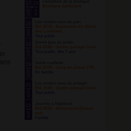
Fermeture de la boutique
17
23
Boutique éphémère
août
août
Les rendez-vous du parc
18
Été 2026 - Esplanade du Siècle
des Lumières
août
Tout public
Soirée jeux au jardin
r
18
Été 2026 - Jardin partagé Curie
Tout public, dès 7 ans
août
in
dans
Sortie cueillette
19
Été 2026 - Jouy-en-Josas (78)
En famille
août
Les rendez-vous du potager
21
Été 2026 - Jardin partagé Curie
Tout public
août
Journée à Nigloland
22
Été 2026 - Dolancourt (Grand-
est)
août
Famille