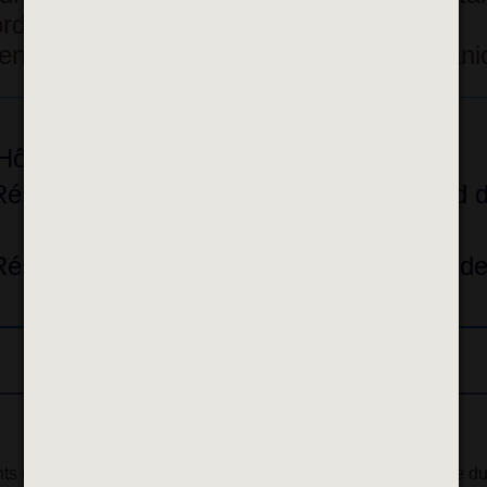
rds d’équipement, lors d’évènements...
ent en cas de déclenchement du plan cani
Hôtel de Ville),
 Résidence Europe (24 rue de Madrid, sud d
Résidence Voltaire (17 rue Voltaire, nord de
ts de participer à la formation de SST ( sauveteur-secouriste d