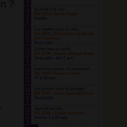
on
?
Journée à la mer
9
t
Été 2026 - Berck Plage
Famille
août
Les rendez-vous du parc
11
Été 2026 - Esplanade du Siècle
des Lumières
août
Tout public
Soirée jeux au jardin
11
Été 2026 - Jardin partagé Curie
Tout public, dès 7 ans
août
Animation autour du basketball
12
Été 2026 - Île au cointre
14 à 18 ans
août
Les rendez-vous du potager
14
Été 2026 - Jardin partagé Curie
Tout public
août
,
Jeux de société
15
Été 2026 - Grand ensemble
Jeunes 7 à 16 ans
août