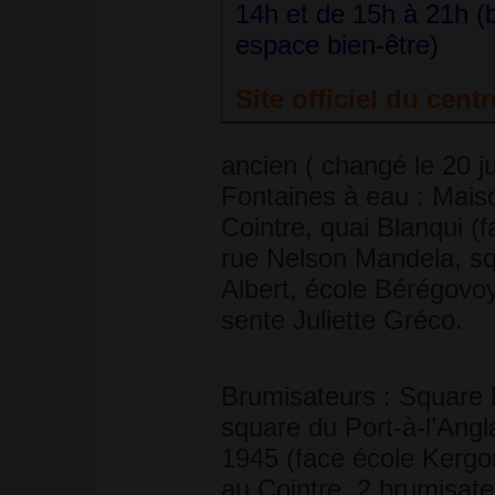
14h et de 15h à 21h (b
espace bien-être)
Site officiel du cent
ancien ( changé le 20 j
Fontaines à eau :
Maiso
Cointre, quai Blanqui (f
rue Nelson Mandela, s
Albert, école Bérégovo
sente Juliette Gréco.
Brumisateurs :
Square 
square du Port-à-l’Angla
1945 (face école Kergom
au Cointre. 2 brumisateu