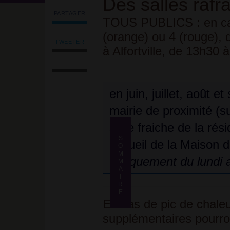
Des salles rafr
PARTAGER
TOUS PUBLICS :
en c
Partager
l'article
(orange) ou 4 (rouge), d
'Prévention
TWEETER
à Alfortville, de 13h30 
Tweeter
sanitaire'
Imprimer
l'article
sur
l'article
'Prévention
Facebook
Envoyer
sanitaire'
l'article
sur
en juin, juillet, août 
par
Facebook
email
mairie de proximité (su
salle fraiche de la rési
Des salles
rafraîchies,
Formation
S
accueil de la Maison d
S
ouvertes à
SST
O
tous
O
M
(uniquement du lundi 
M
M
Vidéothèque
M
A
Brumisateurs
A
et fontaines :
I
I
où les
R
R
trouve-t-on
?
E
E
En cas de pic de chaleu
supplémentaires pourron