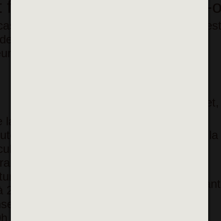
 fontaines : où les trouve-t-
cas de canicule ou de fortes chaleurs, il es
 boire régulièrement de l’eau, et de se
urs fois par jour.
Brumisateurs :
[
**
]
square Paul-Gabriel Meynet,
île au Cointre,
la ville
ute la
allée du 8 mai 1945 (entre la
ulaire.
Maternelle Kergomard et
ogrammées
l’élémentaire Lapierre),
rture des
square des Droits de l’Enfant
à 20h, sauf
square du Port à l’Anglais,
nsemble où
square Jean Albert,
0h à 22h.