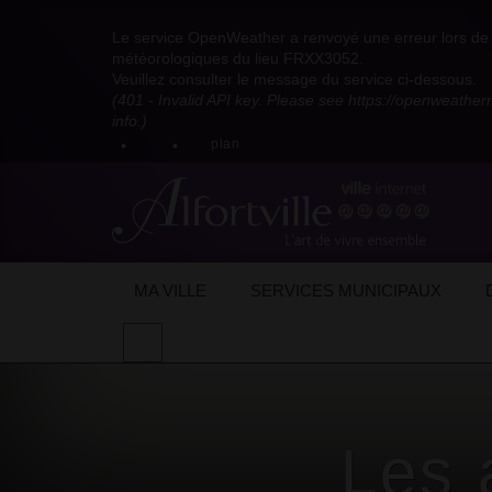
Visitez
Visitez
Visitez
Visitez
Visitez
Consultez
Visitez
la
le
le
la
la
les
Le service OpenWeather a renvoyé une erreur lors de l
la
page
compte
compte
chaîne
chaîne
flux
météorologiques du lieu FRXX3052.
page
Facebook
Pinterest
Instagram
youtube
Dailymotion
RSS
Veuillez consulter le message du service ci-dessous.
X
de
de
de
de
de
de
(401 - Invalid API key. Please see https://openweathe
:
la
la
la
la
la
la
info.)
compte
mairie
mairie
mairie
mairie
mairie
mairie
plan
anciennement
d'Alfortville
d'Alfortville
d'Alfortville
d'Alfortville
d'Alfortville
d'Alfortville
twitter
de
la
Mairie
d'Alfortville
MA VILLE
SERVICES MUNICIPAUX
Effectuer
une
recherche
sur
le
site
Les 