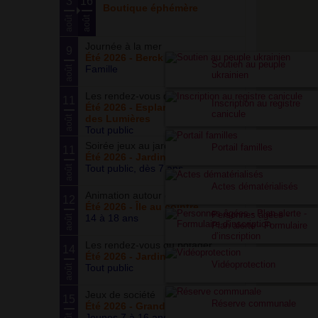
3
16
Boutique éphémère
août
août
Journée à la mer
9
Été 2026 - Berck Plage
Soutien au peuple
Famille
août
ukrainien
Les rendez-vous du parc
11
Inscription au registre
Été 2026 - Esplanade du Siècle
canicule
des Lumières
août
Tout public
Soirée jeux au jardin
Portail familles
11
Été 2026 - Jardin partagé Curie
Tout public, dès 7 ans
août
Actes dématérialisés
Animation autour du basketball
12
Été 2026 - Île au cointre
Personnes âgées -
14 à 18 ans
août
Plan alerte - Formulaire
d’inscription
Les rendez-vous du potager
14
Été 2026 - Jardin partagé Curie
Vidéoprotection
Tout public
août
Jeux de société
15
Réserve communale
Été 2026 - Grand ensemble
Jeunes 7 à 16 ans