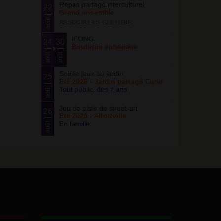
Repas partagé interculturel
22
Grand ensemble
août
ASSOCIATIFS CULTURE
IFONG
24
30
Boutique éphémère
août
août
Soirée jeux au jardin
25
Été 2026 - Jardin partagé Curie
Tout public, dès 7 ans
août
Jeu de piste de street-art
26
Été 2026 - Alfortville
En famille
août