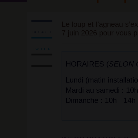
Le loup et l’agneau s’e
7 juin 2026 pour vous p
PARTAGER
Partager
l'article
'Le
TWEETER
Tweeter
loup
Imprimer
l'article
et
HORAIRES (
SELON
l'article
'Le
l’agneau
Envoyer
loup
<br/>
l'article
et
Lundi (matin installati
<strong
par
l’agneau
class="caractencadre-
email
Mardi au samedi : 10h
<br/>
spip
<strong
spip">Boutique
Dimanche : 10h - 14h
class="caractencadre-
éphémère</strong>'
spip
sur
spip">Boutique
Facebook
éphémère</strong>'
sur
Facebook