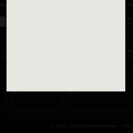
cription à la newsletter
Se rendre à la mairi
Place François-Mitterran
OK
BP 75 - 94142 ALFORTVI
Cedex
Tél. 01 58 73 29 00
Fax 01 43 78 94 37
Toutes les newsletters
Horaires d'ouvertures
© 2015 - 2026 Tous droits réservés
Politi