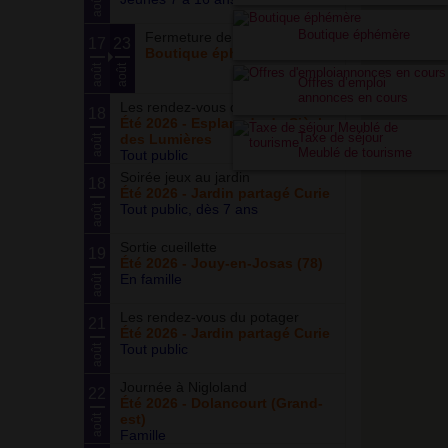
août
Boutique éphémère
Fermeture de la boutique
17
23
Boutique éphémère
août
août
Offres d’emploi
annonces en cours
Les rendez-vous du parc
18
Été 2026 - Esplanade du Siècle
Taxe de séjour
des Lumières
août
Meublé de tourisme
Tout public
Soirée jeux au jardin
18
Été 2026 - Jardin partagé Curie
Tout public, dès 7 ans
août
Sortie cueillette
19
Été 2026 - Jouy-en-Josas (78)
En famille
août
Les rendez-vous du potager
21
Été 2026 - Jardin partagé Curie
Tout public
août
Journée à Nigloland
22
Été 2026 - Dolancourt (Grand-
est)
août
Famille