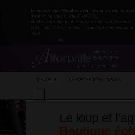
Visitez
Visitez
Visitez
Visitez
Visitez
Consultez
Visitez
la
le
le
la
la
les
Le service OpenWeather a renvoyé une erreur lors de l
la
page
compte
compte
chaîne
chaîne
flux
météorologiques du lieu FRXX3052.
page
Facebook
Pinterest
Instagram
youtube
Dailymotion
RSS
Veuillez consulter le message du service ci-dessous.
X
de
de
de
de
de
de
(401 - Invalid API key. Please see https://openweathe
:
la
la
la
la
la
la
info.)
compte
mairie
mairie
mairie
mairie
mairie
mairie
plan
anciennement
d'Alfortville
d'Alfortville
d'Alfortville
d'Alfortville
d'Alfortville
d'Alfortville
twitter
de
la
Mairie
d'Alfortville
Accueil
Actualités
Evénements
Bout
MA VILLE
SERVICES MUNICIPAUX
Effectuer
Thèmes :
Boutique éphémère
une
recherche
sur
Le loup et l’a
le
site
Boutique ép