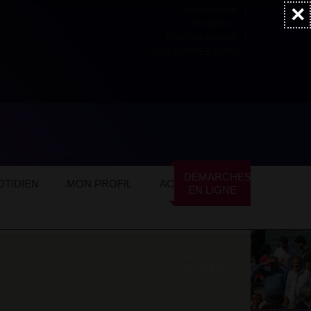
×
Accessibilité
Newsletter
Marchés publics
NOS AUTRES SITES
l’agneau
DÉMARCHES
hémère
TIDIEN
MON PROFIL
ACTUALITÉS
EN LIGNE
ARTICLE
ARCHIVÉ