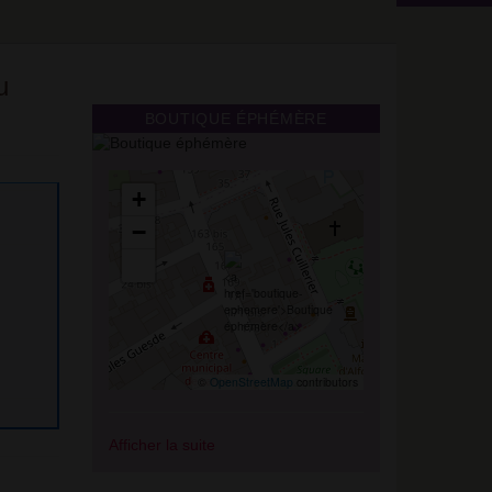
u
BOUTIQUE ÉPHÉMÈRE
+
−
©
OpenStreetMap
contributors
Afficher la suite