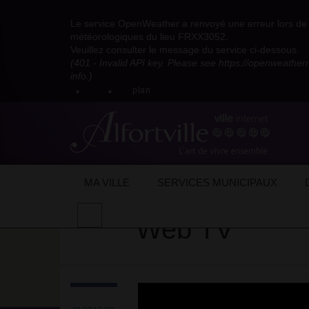
Visitez
Visitez
Visitez
Visitez
Visitez
Consultez
Visitez
la
le
le
la
la
les
Le service OpenWeather a renvoyé une erreur lors de l
la
page
compte
compte
chaîne
chaîne
flux
météorologiques du lieu FRXX3052.
page
Facebook
Pinterest
Instagram
youtube
Dailymotion
RSS
Veuillez consulter le message du service ci-dessous.
X
de
de
de
de
de
de
(401 - Invalid API key. Please see https://openweathe
:
la
la
la
la
la
la
info.)
compte
mairie
mairie
mairie
mairie
mairie
mairie
plan
anciennement
d'Alfortville
d'Alfortville
d'Alfortville
d'Alfortville
d'Alfortville
d'Alfortville
twitter
de
la
Mairie
d'Alfortville
Accueil
Web TV
Escalade : Finales Roc
MA VILLE
SERVICES MUNICIPAUX
Effectuer
Web TV
une
recherche
sur
le
site