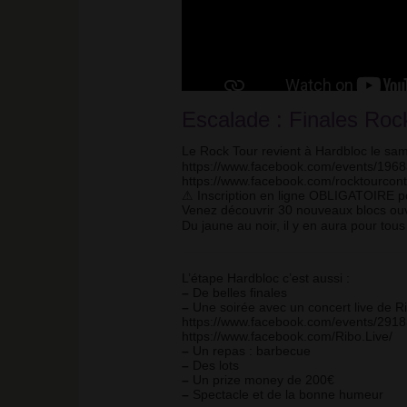
Escalade : Finales Rock
Le Rock Tour revient à Hardbloc le same
https://www.facebook.com/events/196
https://www.facebook.com/rocktourcont
⚠ Inscription en ligne OBLIGATOIRE po
Venez découvrir 30 nouveaux blocs ouve
Du jaune au noir, il y en aura pour tous
L’étape Hardbloc c’est aussi :
–
De belles finales
–
Une soirée avec un concert live de R
https://www.facebook.com/events/291
https://www.facebook.com/Ribo.Live/
–
Un repas : barbecue
–
Des lots
–
Un prize money de 200€
–
Spectacle et de la bonne humeur