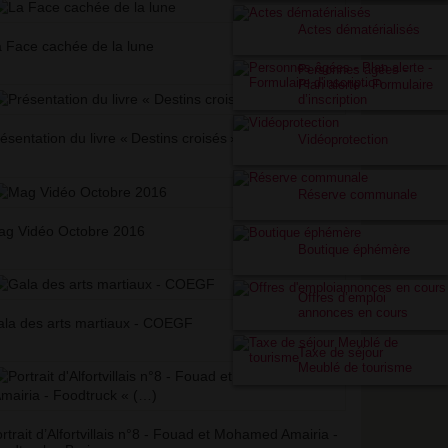
Actes dématérialisés
 Face cachée de la lune
Personnes âgées -
Plan alerte - Formulaire
d’inscription
ésentation du livre «
Destins croisés
»
Vidéoprotection
Réserve communale
ag Vidéo Octobre 2016
Boutique éphémère
Offres d’emploi
annonces en cours
la des arts martiaux - COEGF
Taxe de séjour
Meublé de tourisme
rtrait d’Alfortvillais n°8 - Fouad et Mohamed Amairia -