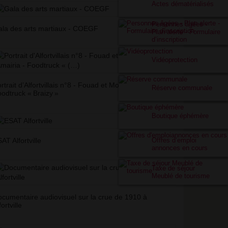
Actes dématérialisés
Personnes âgées -
la des arts martiaux - COEGF
Plan alerte - Formulaire
d’inscription
Vidéoprotection
rtrait d’Alfortvillais n°8 - Fouad et Mohamed Amairia -
Réserve communale
odtruck «
Braizy
»
Boutique éphémère
Offres d’emploi
AT Alfortville
annonces en cours
Taxe de séjour
Meublé de tourisme
cumentaire audiovisuel sur la crue de 1910 à
fortville