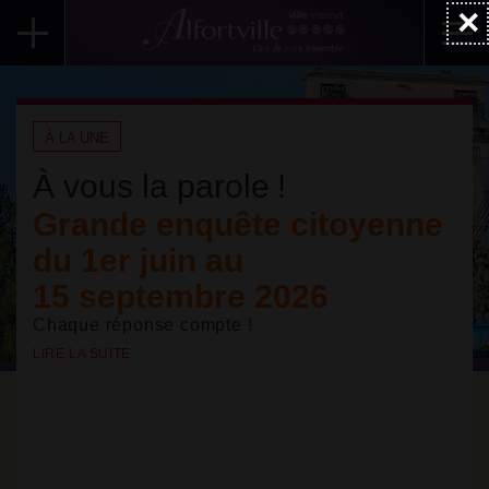
×
À LA UNE
À vous la parole
!
Grande enquête citoyenne
du 1er juin au
15 septembre 2026
Chaque réponse compte !
LIRE LA SUITE