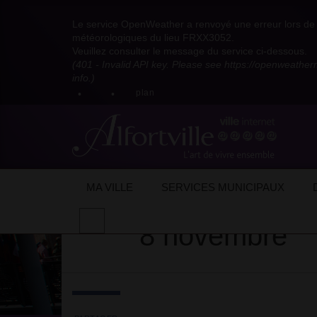
Visitez
Visitez
Visitez
Visitez
Visitez
Consultez
Visitez
la
le
le
la
la
les
Le service OpenWeather a renvoyé une erreur lors de l
la
page
compte
compte
chaîne
chaîne
flux
météorologiques du lieu FRXX3052.
page
Facebook
Pinterest
Instagram
youtube
Dailymotion
RSS
Veuillez consulter le message du service ci-dessous.
X
de
de
de
de
de
de
(401 - Invalid API key. Please see https://openweathe
:
la
la
la
la
la
la
info.)
compte
mairie
mairie
mairie
mairie
mairie
mairie
plan
anciennement
d'Alfortville
d'Alfortville
d'Alfortville
d'Alfortville
d'Alfortville
d'Alfortville
twitter
de
la
Mairie
d'Alfortville
Accueil
Actualités
Evénements
Sais
MA VILLE
SERVICES MUNICIPAUX
Effectuer
8 novembre
une
recherche
sur
le
site