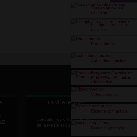
Soutien au peuple
ukrainien
Inscription au registre
canicule
Portail familles
Actes dématérialisés
Personnes âgées -
Plan alerte - Formulaire
d’inscription
Vidéoprotection
e
La ville recrute
Réserve communale
d
Consulter les offres d'emplois
LLE
de la Mairie et du CCAS
Boutique éphémère