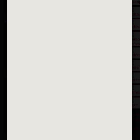
Suivez-nous sur Instagram
Inscription à la newsletter
OK
Toutes les newsletters
Se rendre à la mairie
Place François-Mitterrand
BP 75 - 94142 ALFORTVILLE Cedex
Tél. 01 58 73 29 00
Fax 01 43 78 94 37
Horaires d'ouvertures