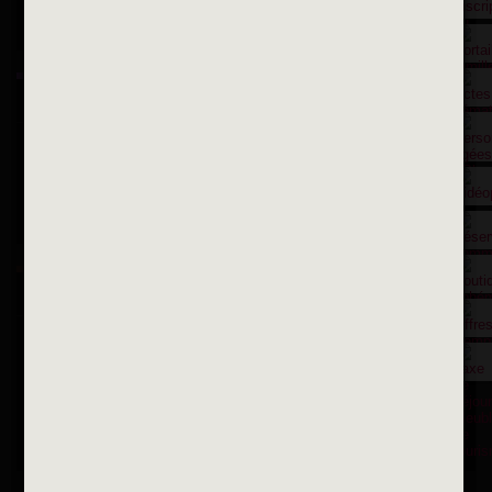
Suivez-nous sur Instagram
Inscription à la newsletter
OK
Toutes les newsletters
Se rendre à la mairie
Place François-Mitterrand
BP 75 - 94142 ALFORTVILLE Cedex
Tél. 01 58 73 29 00
Fax 01 43 78 94 37
Horaires d'ouvertures