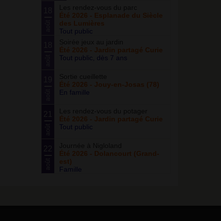
Les rendez-vous du parc
18
Été 2026 - Esplanade du Siècle
des Lumières
août
Tout public
Soirée jeux au jardin
18
Été 2026 - Jardin partagé Curie
Tout public, dès 7 ans
août
Sortie cueillette
19
Été 2026 - Jouy-en-Josas (78)
En famille
août
Les rendez-vous du potager
21
Été 2026 - Jardin partagé Curie
Tout public
août
Journée à Nigloland
22
Été 2026 - Dolancourt (Grand-
est)
août
Famille