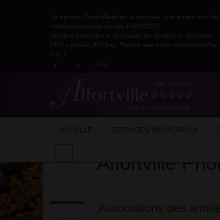
Visitez
Visitez
Visitez
Visitez
Visitez
Consultez
Visitez
la
le
le
la
la
les
Le service OpenWeather a renvoyé une erreur lors de l
la
page
compte
compte
chaîne
chaîne
flux
météorologiques du lieu FRXX3052.
page
Facebook
Pinterest
Instagram
youtube
Dailymotion
RSS
Veuillez consulter le message du service ci-dessous.
X
de
de
de
de
de
de
(401 - Invalid API key. Please see https://openweathe
:
la
la
la
la
la
la
info.)
compte
mairie
mairie
mairie
mairie
mairie
mairie
plan
anciennement
d'Alfortville
d'Alfortville
d'Alfortville
d'Alfortville
d'Alfortville
d'Alfortville
twitter
de
la
Mairie
d'Alfortville
Accueil
Mon quotidien
Vie associative/
MA VILLE
SERVICES MUNICIPAUX
Effectuer
Alfortville Ph
une
recherche
sur
le
site
Associations des amate