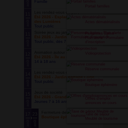
Famille
août
Portail familles
Les rendez-vous du parc
11
Été 2026 - Esplanade du Siècle
des Lumières
août
Actes dématérialisés
Tout public
Soirée jeux au jardin
Personnes âgées -
11
Été 2026 - Jardin partagé Curie
Plan alerte - Formulaire
Tout public, dès 7 ans
août
d’inscription
Animation autour du basketball
Vidéoprotection
12
Été 2026 - Île au cointre
14 à 18 ans
août
Réserve communale
Les rendez-vous du potager
14
Été 2026 - Jardin partagé Curie
Tout public
août
Boutique éphémère
Jeux de société
15
Été 2026 - Grand ensemble
Offres d’emploi
Jeunes 7 à 16 ans
août
annonces en cours
Fermeture de la boutique
17
23
Taxe de séjour
Boutique éphémère
Meublé de tourisme
août
août