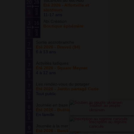
Vacances du Mic’Ado
20
28
Été 2026 - Alfortville et
alentours
août
juil.
11-17 ans
Abi Création
3
16
Boutique éphémère
août
août
Sortie accrobranche
7
Été 2026 - Draveil (94)
6 à 13 ans
août
Activités ludiques
7
Été 2026 - Square Meynet
4 à 12 ans
août
Les rendez-vous du potager
7
Été 2026 - Jardin partagé Curie
Tout public
août
Journée en base de loisirs
Soutien au peuple
8
Été 2026 - Buthiers
ukrainien
En famille
août
Inscription au registre
Journée à la mer
canicule
9
Été 2026 - Berck Plage