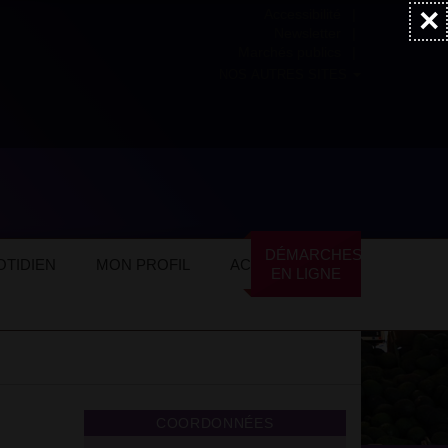
×
Accessibilité
Newsletter
Marchés publics
NOS AUTRES SITES
le Photo Club (APC)
DÉMARCHES
TIDIEN
MON PROFIL
ACTUALITÉS
EN LIGNE
COORDONNÉES