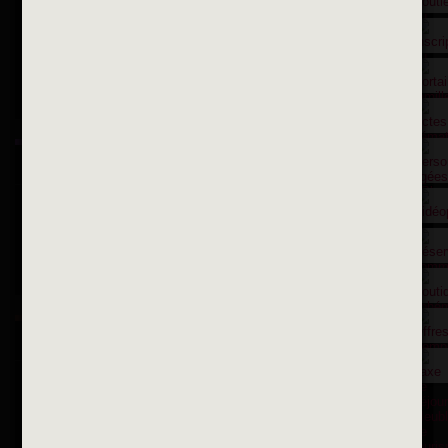
Contactez nous par courriel
Suivez-nous sur X
Suivez-nous sur Facebook
Suivez-nous sur Instagram
Inscription à la newsletter
OK
Toutes les newsletters
Se rendre à la mairie
Place François-Mitterrand
BP 75 - 94142 ALFORTVILLE Cedex
Tél. 01 58 73 29 00
Fax 01 43 78 94 37