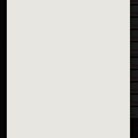
Contactez nous par courriel
Suivez-nous sur X
Suivez-nous sur Facebook
Suivez-nous sur Instagram
Inscription à la newsletter
OK
Toutes les newsletters
Se rendre à la mairie
Place François-Mitterrand
BP 75 - 94142 ALFORTVILLE Cedex
Tél. 01 58 73 29 00
Fax 01 43 78 94 37