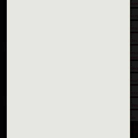
Contactez nous par courriel
Suivez-nous sur X
Suivez-nous sur Facebook
Suivez-nous sur Instagram
Inscription à la newsletter
OK
Toutes les newsletters
Se rendre à la mairie
Place François-Mitterrand
BP 75 - 94142 ALFORTVILLE Cedex
Tél. 01 58 73 29 00