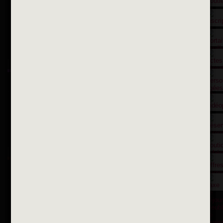
Contactez nous par courriel
Suivez-nous sur X
Suivez-nous sur Facebook
Suivez-nous sur Instagram
Inscription à la newsletter
OK
Toutes les newsletters
Se rendre à la mairie
Place François-Mitterrand
BP 75 - 94142 ALFORTVILLE Cedex
Tél. 01 58 73 29 00
Fax 01 43 78 94 37