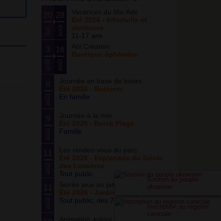
Vacances du Mic’Ado
20
28
Été 2026 - Alfortville et
alentours
août
juil.
11-17 ans
Abi Création
3
16
Boutique éphémère
août
août
Journée en base de loisirs
8
Été 2026 - Buthiers
En famille
août
Journée à la mer
9
Été 2026 - Berck Plage
Famille
août
Les rendez-vous du parc
11
Été 2026 - Esplanade du Siècle
des Lumières
août
Tout public
Soutien au peuple
Soirée jeux au jardin
ukrainien
11
Été 2026 - Jardin partagé Curie
Tout public, dès 7 ans
août
Inscription au registre
canicule
Animation autour du basketball