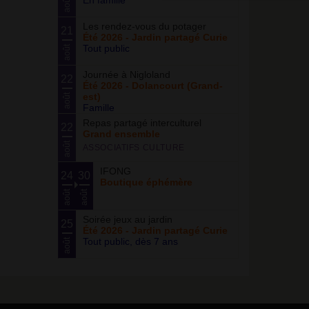
En famille
août
Les rendez-vous du potager
21
Été 2026 - Jardin partagé Curie
Tout public
août
Journée à Nigloland
22
Été 2026 - Dolancourt (Grand-
est)
août
Famille
Repas partagé interculturel
22
Grand ensemble
août
ASSOCIATIFS CULTURE
IFONG
24
30
Boutique éphémère
août
août
Soirée jeux au jardin
25
Été 2026 - Jardin partagé Curie
Tout public, dès 7 ans
août