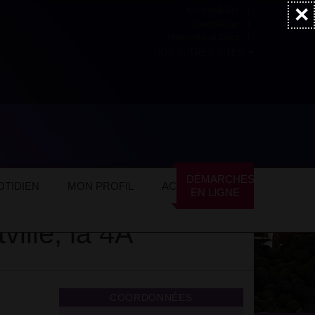
×
Accessibilité
Newsletter
Marchés publics
NOS AUTRES SITES
n Amicale des Artistes d’Alfortville, la 4A
DÉMARCHES
TIDIEN
MON PROFIL
ACTUALITÉS
EN LIGNE
ville, la 4A
COORDONNÉES