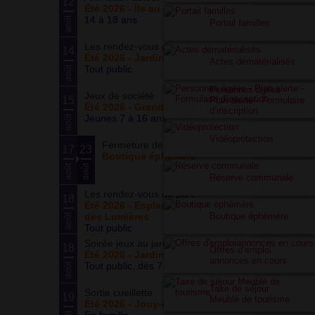
12
Été 2026 - Île au cointre
14 à 18 ans
août
Portail familles
Les rendez-vous du potager
14
Été 2026 - Jardin partagé Curie
Actes dématérialisés
Tout public
août
Personnes âgées -
Jeux de société
15
Plan alerte - Formulaire
Été 2026 - Grand ensemble
d’inscription
Jeunes 7 à 16 ans
août
Vidéoprotection
Fermeture de la boutique
17
23
Boutique éphémère
août
août
Réserve communale
Les rendez-vous du parc
18
Été 2026 - Esplanade du Siècle
des Lumières
Boutique éphémère
août
Tout public
Soirée jeux au jardin
18
Offres d’emploi
Été 2026 - Jardin partagé Curie
annonces en cours
Tout public, dès 7 ans
août
Taxe de séjour
Sortie cueillette
19
Meublé de tourisme
Été 2026 - Jouy-en-Josas (78)