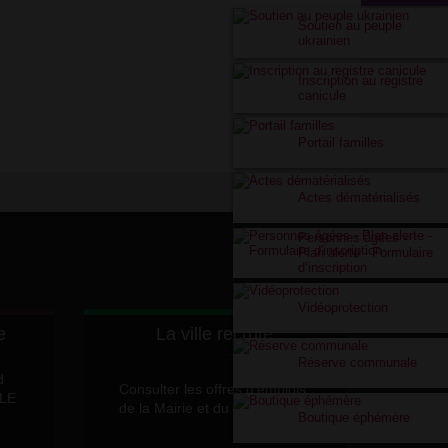
Soutien au peuple
ukrainien
Inscription au registre
canicule
Portail familles
Actes dématérialisés
Personnes âgées -
Plan alerte - Formulaire
d’inscription
Vidéoprotection
e
La ville recrute
Réserve communale
d
Consulter les offres d'emplois
LLE
de la Mairie et du CCAS
Boutique éphémère