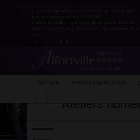
Visitez
Visitez
Visitez
Visitez
Visitez
Consultez
Visitez
la
le
le
la
la
les
Le service OpenWeather a renvoyé une erreur lors de l
la
page
compte
compte
chaîne
chaîne
flux
météorologiques du lieu FRXX3052.
page
Facebook
Pinterest
Instagram
youtube
Dailymotion
RSS
Veuillez consulter le message du service ci-dessous.
X
de
de
de
de
de
de
(401 - Invalid API key. Please see https://openweathe
:
la
la
la
la
la
la
info.)
compte
mairie
mairie
mairie
mairie
mairie
mairie
plan
anciennement
d'Alfortville
d'Alfortville
d'Alfortville
d'Alfortville
d'Alfortville
d'Alfortville
twitter
de
la
Mairie
d'Alfortville
Accueil
Actualités
Evénements
Sais
MA VILLE
SERVICES MUNICIPAUX
Effectuer
Ateliers numé
une
recherche
sur
le
site