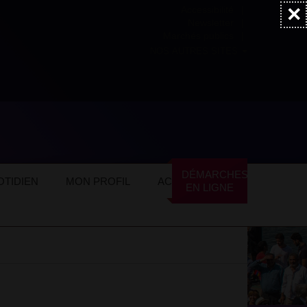
×
Accessibilité
Newsletter
Marchés publics
NOS AUTRES SITES
 Veil
Ateliers numériques jeunesse
DÉMARCHES
TIDIEN
MON PROFIL
ACTUALITÉS
EN LIGNE