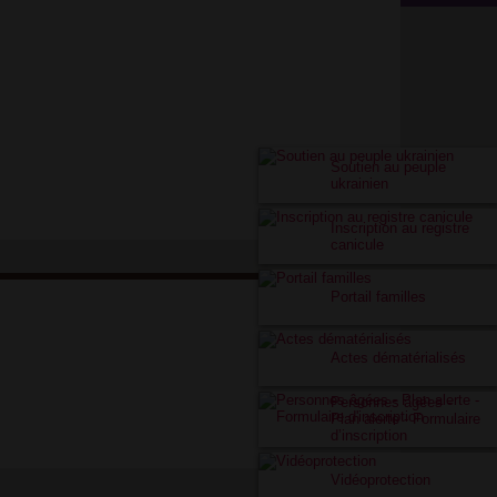
Soutien au peuple
ukrainien
Inscription au registre
canicule
Portail familles
Actes dématérialisés
Personnes âgées -
Plan alerte - Formulaire
d’inscription
Vidéoprotection