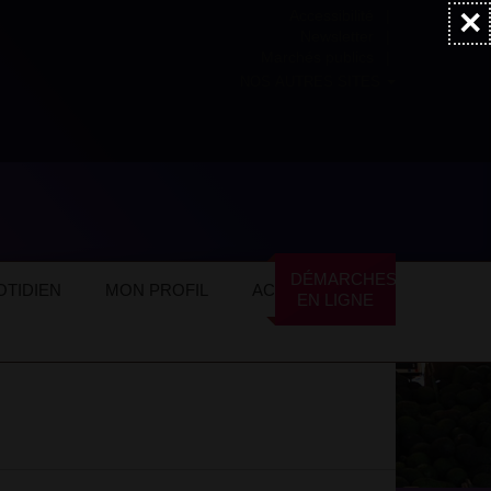
×
Accessibilité
Newsletter
Marchés publics
NOS AUTRES SITES
ommerces locaux
Alimentation
DÉMARCHES
TIDIEN
MON PROFIL
ACTUALITÉS
EN LIGNE