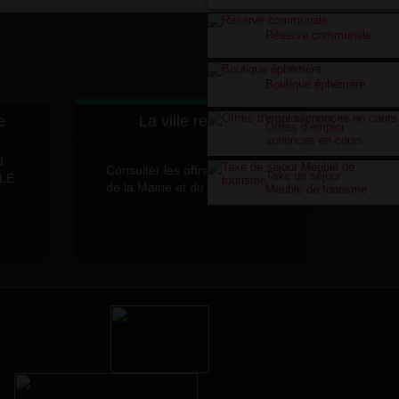
Réserve communale
Boutique éphémère
e
La ville recrute
Offres d’emploi
annonces en cours
d
Consulter les offres d'emplois
Taxe de séjour
LLE
de la Mairie et du CCAS
Meublé de tourisme