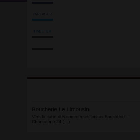
PARTAGER
Partager
l'article
'Boucherie
TWEETER
Tweeter
Le
Imprimer
l'article
Limousin'
l'article
'Boucherie
sur
Envoyer
Le
Facebook
l'article
Limousin'
par
sur
email
Facebook
Article
Boucherie Le Limousin
Vers la carte des commerces locaux Boucherie –
Charcuterie 24 (…)