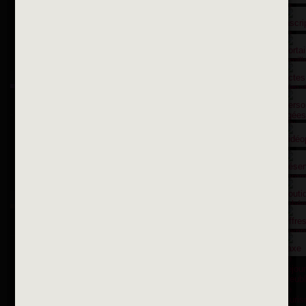
Suivez-nous sur X
Suivez-nous sur Facebook
Suivez-nous sur Instagram
Inscription à la newsletter
OK
Toutes les newsletters
Se rendre à la mairie
Place François-Mitterrand
BP 75 - 94142 ALFORTVILLE Cedex
Tél. 01 58 73 29 00
Fax 01 43 78 94 37