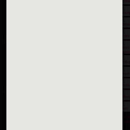
Contactez nous par courriel
Suivez-nous sur X
Suivez-nous sur Facebook
Suivez-nous sur Instagram
Inscription à la newsletter
OK
Toutes les newsletters
Se rendre à la mairie
Place François-Mitterrand
BP 75 - 94142 ALFORTVILLE Cedex
Tél. 01 58 73 29 00
Fax 01 43 78 94 37