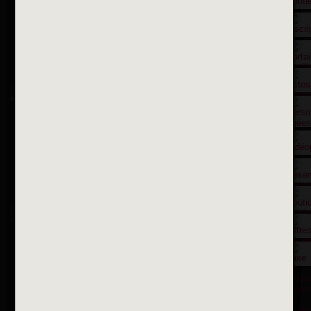
Contactez nous par courriel
Suivez-nous sur X
Suivez-nous sur Facebook
Suivez-nous sur Instagram
Inscription à la newsletter
OK
Toutes les newsletters
Se rendre à la mairie
Place François-Mitterrand
BP 75 - 94142 ALFORTVILLE Cedex
Tél. 01 58 73 29 00
Fax 01 43 78 94 37