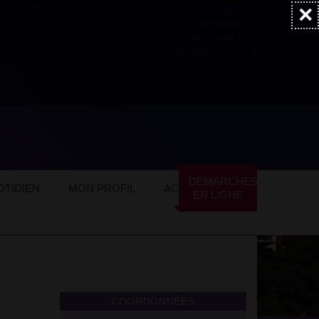
×
Accessibilité
Newsletter
Marchés publics
NOS AUTRES SITES
checs du CREA
DÉMARCHES
TIDIEN
MON PROFIL
ACTUALITÉS
EN LIGNE
COORDONNÉES