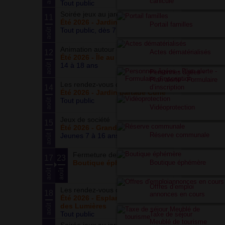
canicule
Tout public
Soirée jeux au jardin
11
Été 2026 - Jardin partagé Curie
Portail familles
Tout public, dès 7 ans
août
Animation autour du basketball
12
Actes dématérialisés
Été 2026 - Île au cointre
14 à 18 ans
août
Personnes âgées -
Plan alerte - Formulaire
Les rendez-vous du potager
14
d’inscription
Été 2026 - Jardin partagé Curie
Tout public
août
Vidéoprotection
Jeux de société
15
Été 2026 - Grand ensemble
Réserve communale
Jeunes 7 à 16 ans
août
Fermeture de la boutique
17
23
Boutique éphémère
Boutique éphémère
août
août
Offres d’emploi
Les rendez-vous du parc
18
annonces en cours
Été 2026 - Esplanade du Siècle
des Lumières
août
Tout public
Taxe de séjour
Meublé de tourisme