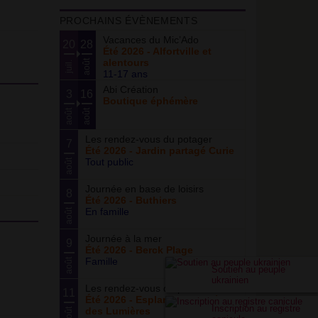
PROCHAINS ÉVÈNEMENTS
Vacances du Mic’Ado
20
28
Été 2026 - Alfortville et
alentours
août
juil.
11-17 ans
Abi Création
3
16
Boutique éphémère
août
août
Les rendez-vous du potager
7
Été 2026 - Jardin partagé Curie
Tout public
août
Journée en base de loisirs
8
Été 2026 - Buthiers
En famille
août
Journée à la mer
9
Été 2026 - Berck Plage
Famille
août
Soutien au peuple
ukrainien
Les rendez-vous du parc
11
Été 2026 - Esplanade du Siècle
Inscription au registre
des Lumières
août