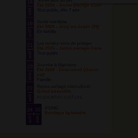
Soirée jeux au jardin
18
Été 2026 - Jardin partagé Curie
Tout public, dès 7 ans
août
Sortie cueillette
19
Été 2026 - Jouy-en-Josas (78)
En famille
août
Les rendez-vous du potager
21
Été 2026 - Jardin partagé Curie
Tout public
août
Journée à Nigloland
22
Été 2026 - Dolancourt (Grand-
est)
août
Famille
Repas partagé interculturel
22
Grand ensemble
août
ASSOCIATIFS CULTURE
IFONG
24
30
Boutique éphémère
août
août