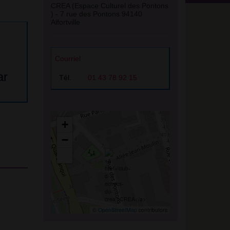
CREA (Espace Culturel des Pontons
) - 7 rue des Pontons 94140
Alfortville
Courriel
ar
Tél.
01 43 78 92 15
+
−
©
OpenStreetMap
contributors