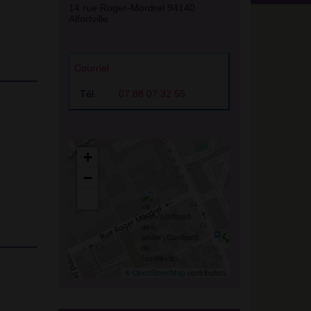
14 rue Roger-Mordrel 94140
Alfortville
Courriel
Tél.
07 88 07 32 55
+
−
©
OpenStreetMap
contributors