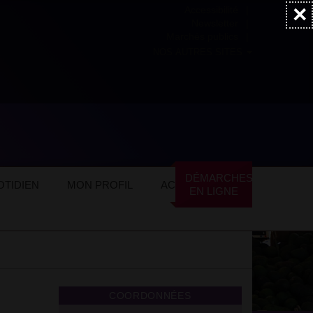
×
Accessibilité
Newsletter
Marchés publics
NOS AUTRES SITES
nt de l’amitié
DÉMARCHES
TIDIEN
MON PROFIL
ACTUALITÉS
EN LIGNE
COORDONNÉES