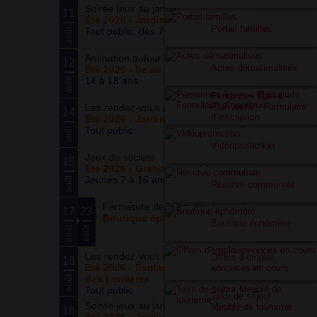
Soirée jeux au jardin
11
Été 2026 - Jardin partagé Curie
Portail familles
Tout public, dès 7 ans
août
Animation autour du basketball
12
Actes dématérialisés
Été 2026 - Île au cointre
14 à 18 ans
août
Personnes âgées -
Plan alerte - Formulaire
Les rendez-vous du potager
14
d’inscription
Été 2026 - Jardin partagé Curie
Tout public
août
Vidéoprotection
Jeux de société
15
Été 2026 - Grand ensemble
Jeunes 7 à 16 ans
août
Réserve communale
Fermeture de la boutique
17
23
Boutique éphémère
Boutique éphémère
août
août
Les rendez-vous du parc
Offres d’emploi
18
Été 2026 - Esplanade du Siècle
annonces en cours
des Lumières
août
Tout public
Taxe de séjour
Soirée jeux au jardin
Meublé de tourisme
18