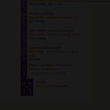
Été 2026 - Jardin partagé Curie
Tout public, dès 7 ans
août
Sortie cueillette
19
Été 2026 - Jouy-en-Josas (78)
En famille
août
Les rendez-vous du potager
21
Été 2026 - Jardin partagé Curie
Tout public
août
Journée à Nigloland
22
Été 2026 - Dolancourt (Grand-
est)
août
Famille
Repas partagé interculturel
22
Grand ensemble
août
ASSOCIATIFS CULTURE
IFONG
24
30
Boutique éphémère
août
août