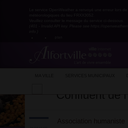
Visitez
Visitez
Visitez
Visitez
Visitez
Consultez
Visitez
la
le
le
la
la
les
Le service OpenWeather a renvoyé une erreur lors de l
la
page
compte
compte
chaîne
chaîne
flux
météorologiques du lieu FRXX3052.
page
Facebook
Pinterest
Instagram
youtube
Dailymotion
RSS
Veuillez consulter le message du service ci-dessous.
X
de
de
de
de
de
de
(401 - Invalid API key. Please see https://openweathe
:
la
la
la
la
la
la
info.)
compte
mairie
mairie
mairie
mairie
mairie
mairie
plan
anciennement
d'Alfortville
d'Alfortville
d'Alfortville
d'Alfortville
d'Alfortville
d'Alfortville
twitter
de
la
Mairie
d'Alfortville
Accueil
Mon quotidien
Vie associative/
MA VILLE
SERVICES MUNICIPAUX
Effectuer
Confluent de l
une
recherche
sur
le
site
Association humaniste