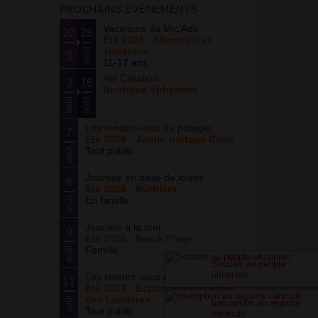
PROCHAINS ÉVÈNEMENTS
Vacances du Mic’Ado
20
28
Été 2026 - Alfortville et
alentours
août
juil.
11-17 ans
Abi Création
3
16
Boutique éphémère
août
août
Les rendez-vous du potager
7
Été 2026 - Jardin partagé Curie
Tout public
août
Journée en base de loisirs
8
Été 2026 - Buthiers
En famille
août
Journée à la mer
9
Été 2026 - Berck Plage
Famille
août
Soutien au peuple
ukrainien
Les rendez-vous du parc
11
Été 2026 - Esplanade du Siècle
des Lumières
août
Inscription au registre
Tout public
canicule