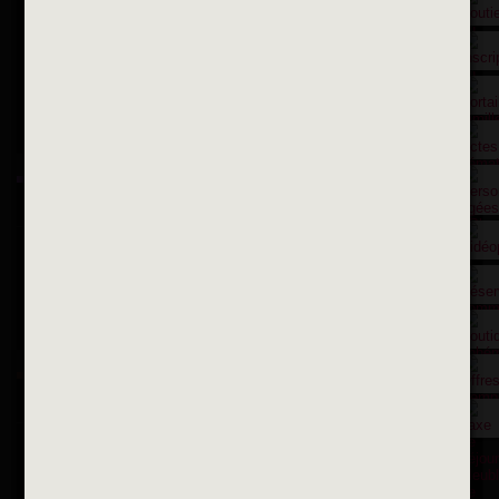
Contactez nous par courriel
Suivez-nous sur X
Suivez-nous sur Facebook
Suivez-nous sur Instagram
Inscription à la newsletter
OK
Toutes les newsletters
Se rendre à la mairie
Place François-Mitterrand
BP 75 - 94142 ALFORTVILLE Cedex
Tél. 01 58 73 29 00