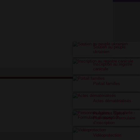
Soutien au peuple
ukrainien
Inscription au registre
canicule
Portail familles
Actes dématérialisés
Personnes âgées -
Plan alerte - Formulaire
d’inscription
Vidéoprotection