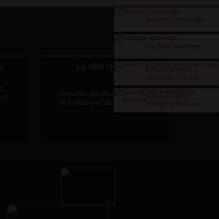
Réserve communale
Boutique éphémère
e
La ville recrute
Offres d’emploi
annonces en cours
d
Consulter les offres d'emplois
Taxe de séjour
LLE
de la Mairie et du CCAS
Meublé de tourisme