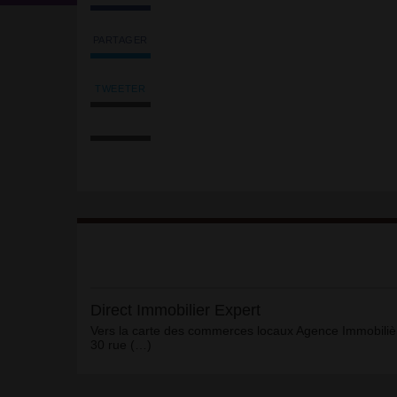
PARTAGER
Partager
l'article
'Direct
TWEETER
Tweeter
Immobilier
Imprimer
l'article
Expert'
l'article
'Direct
sur
Envoyer
Immobilier
Facebook
l'article
Expert'
par
sur
email
Facebook
Article
Direct Immobilier Expert
Vers la carte des commerces locaux Agence Immobiliè
30 rue (…)