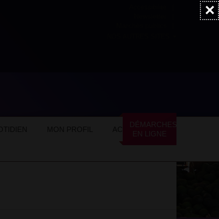
×
Accessibilité
Newsletter
Marchés publics
NOS AUTRES SITES
ommerces locaux
Services
DÉMARCHES
TIDIEN
MON PROFIL
ACTUALITÉS
EN LIGNE