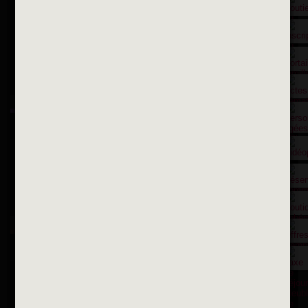
Contactez nous par courriel
Suivez-nous sur X
Suivez-nous sur Facebook
Suivez-nous sur Instagram
Inscription à la newsletter
OK
Toutes les newsletters
Se rendre à la mairie
Place François-Mitterrand
BP 75 - 94142 ALFORTVILLE Cedex
Tél. 01 58 73 29 00