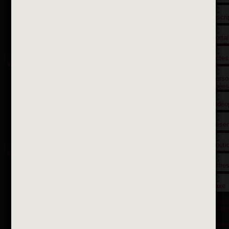
Suivez-nous sur X
Suivez-nous sur Facebook
Suivez-nous sur Instagram
Inscription à la newsletter
OK
Toutes les newsletters
Se rendre à la mairie
Place François-Mitterrand
BP 75 - 94142 ALFORTVILLE Cedex
Tél. 01 58 73 29 00
Fax 01 43 78 94 37