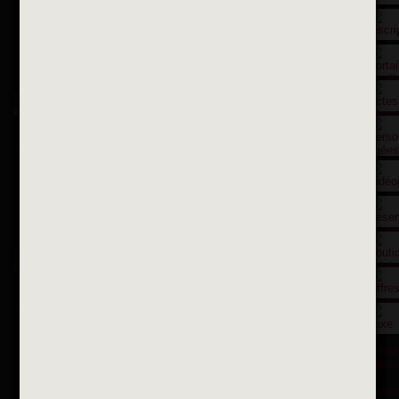
Suivez-nous sur X
Suivez-nous sur Facebook
Suivez-nous sur Instagram
Inscription à la newsletter
OK
Toutes les newsletters
Se rendre à la mairie
Place François-Mitterrand
BP 75 - 94142 ALFORTVILLE Cedex
Tél. 01 58 73 29 00
Fax 01 43 78 94 37