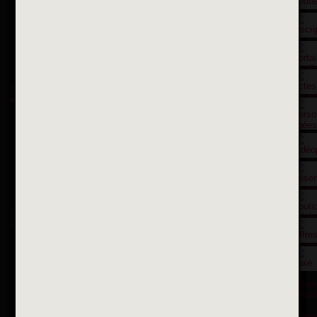
Contactez nous par courriel
Suivez-nous sur X
Suivez-nous sur Facebook
Suivez-nous sur Instagram
Inscription à la newsletter
OK
Toutes les newsletters
Se rendre à la mairie
Place François-Mitterrand
BP 75 - 94142 ALFORTVILLE Cedex
Tél. 01 58 73 29 00
Fax 01 43 78 94 37