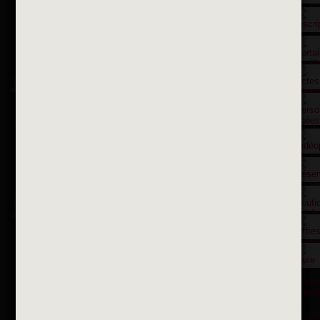
Suivez-nous sur X
Suivez-nous sur Facebook
Suivez-nous sur Instagram
Inscription à la newsletter
OK
Toutes les newsletters
Se rendre à la mairie
Place François-Mitterrand
BP 75 - 94142 ALFORTVILLE Cedex
Tél. 01 58 73 29 00
Fax 01 43 78 94 37