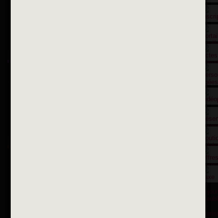
Suivez-nous sur X
Suivez-nous sur Facebook
Suivez-nous sur Instagram
Inscription à la newsletter
OK
Toutes les newsletters
Se rendre à la mairie
Place François-Mitterrand
BP 75 - 94142 ALFORTVILLE Cedex
Tél. 01 58 73 29 00
Fax 01 43 78 94 37