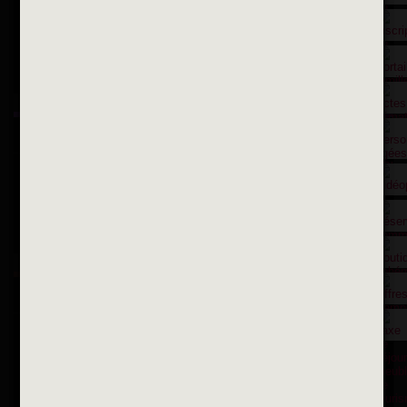
Suivez-nous sur X
Suivez-nous sur Facebook
Suivez-nous sur Instagram
Inscription à la newsletter
OK
Toutes les newsletters
Se rendre à la mairie
Place François-Mitterrand
BP 75 - 94142 ALFORTVILLE Cedex
Tél. 01 58 73 29 00
Fax 01 43 78 94 37