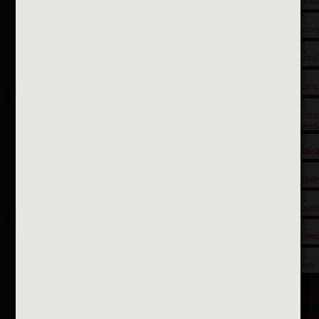
Contactez nous par courriel
Suivez-nous sur X
Suivez-nous sur Facebook
Suivez-nous sur Instagram
Inscription à la newsletter
OK
Toutes les newsletters
Se rendre à la mairie
Place François-Mitterrand
BP 75 - 94142 ALFORTVILLE Cedex
Tél. 01 58 73 29 00
Fax 01 43 78 94 37