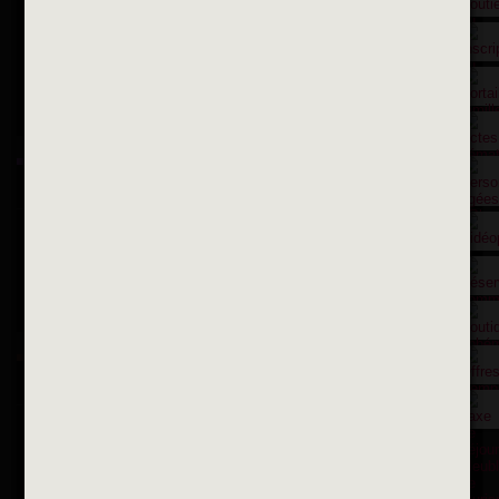
Contactez nous par courriel
Suivez-nous sur X
Suivez-nous sur Facebook
Suivez-nous sur Instagram
Inscription à la newsletter
OK
Toutes les newsletters
Se rendre à la mairie
Place François-Mitterrand
BP 75 - 94142 ALFORTVILLE Cedex
Tél. 01 58 73 29 00
Fax 01 43 78 94 37