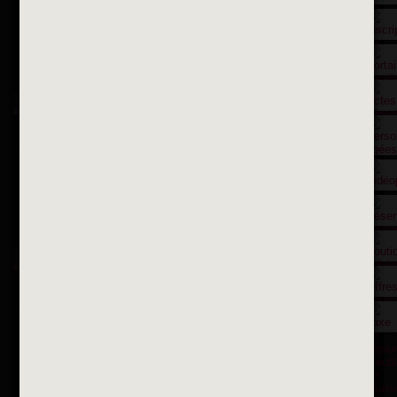
Suivez-nous sur X
Suivez-nous sur Facebook
Suivez-nous sur Instagram
Inscription à la newsletter
OK
Toutes les newsletters
Se rendre à la mairie
Place François-Mitterrand
BP 75 - 94142 ALFORTVILLE Cedex
Tél. 01 58 73 29 00
Fax 01 43 78 94 37