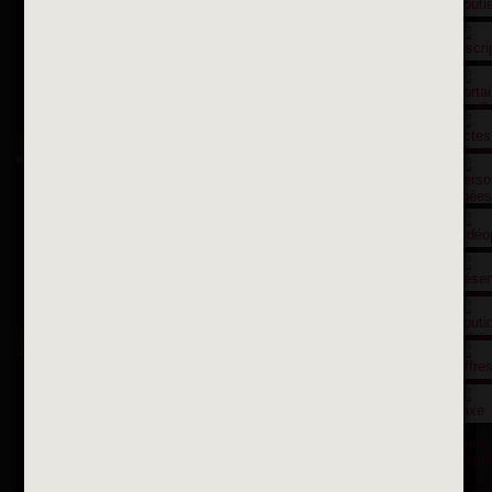
Contactez nous par courriel
Suivez-nous sur X
Suivez-nous sur Facebook
Suivez-nous sur Instagram
Inscription à la newsletter
OK
Toutes les newsletters
Se rendre à la mairie
Place François-Mitterrand
BP 75 - 94142 ALFORTVILLE Cedex
Tél. 01 58 73 29 00
Fax 01 43 78 94 37