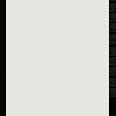
Suivez-nous sur X
Suivez-nous sur Facebook
Suivez-nous sur Instagram
Inscription à la newsletter
OK
Toutes les newsletters
Se rendre à la mairie
Place François-Mitterrand
BP 75 - 94142 ALFORTVILLE Cedex
Tél. 01 58 73 29 00
Fax 01 43 78 94 37